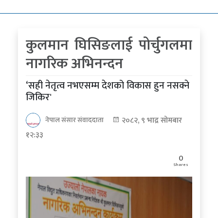
कोरोना
भाइरस
कुलमान घिसिङलाई पोर्चुगलमा
पत्रपत्रिकाबाट
नागरिक अभिनन्दन
‘सही नेतृत्व नभएसम्म देशको विकास हुन नसक्ने
जिकिर'
२०८२, ९ भाद्र सोमबार
नेपाल संसार संवाददाता
१२:३३
0
Shares