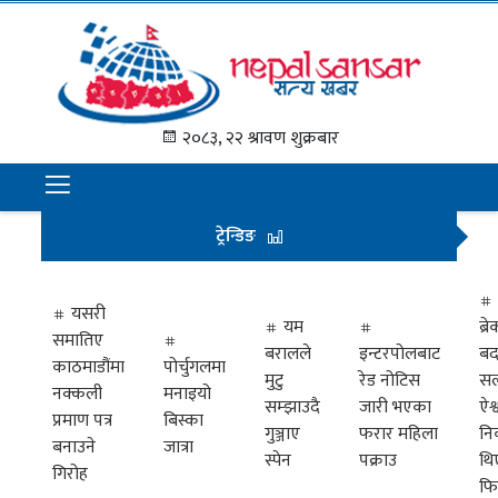
गृह
पृष्ठ
२०८३, २२ श्रावण शुक्रबार
समाचार
राजनीति
ट्रेन्डिङ
अन्तराष्ट्रिय
अर्थ
यसरी
यम
ब्
समातिए
मनोरञ्जन
बरालले
इन्टरपोलबाट
बद
काठमाडौंमा
पोर्चुगलमा
मुटु
रेड नोटिस
सल
नक्कली
मनाइयो
प्रवास
सम्झाउदै
जारी भएका
ऐश्
प्रमाण पत्र
बिस्का
गुञ्जाए
फरार महिला
नि
खेलकुद
बनाउने
जात्रा
स्पेन
पक्राउ
थि
गिरोह
फि
विभिध