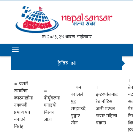
गृह
पृष्ठ
२०८३, २४ श्रावण आईतवार
समाचार
राजनीति
ट्रेन्डिङ
अन्तराष्ट्रिय
अर्थ
यसरी
यम
ब्
समातिए
मनोरञ्जन
बरालले
इन्टरपोलबाट
बद
काठमाडौंमा
पोर्चुगलमा
मुटु
रेड नोटिस
सल
नक्कली
मनाइयो
प्रवास
सम्झाउदै
जारी भएका
ऐश्
प्रमाण पत्र
बिस्का
गुञ्जाए
फरार महिला
नि
खेलकुद
बनाउने
जात्रा
स्पेन
पक्राउ
थि
गिरोह
फि
विभिध