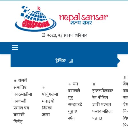
गृह
पृष्ठ
२०८३, २३ श्रावण शनिबार
समाचार
राजनीति
ट्रेन्डिङ
अन्तराष्ट्रिय
अर्थ
यसरी
यम
ब्
समातिए
मनोरञ्जन
बरालले
इन्टरपोलबाट
बद
काठमाडौंमा
पोर्चुगलमा
मुटु
रेड नोटिस
सल
नक्कली
मनाइयो
प्रवास
सम्झाउदै
जारी भएका
ऐश्
प्रमाण पत्र
बिस्का
गुञ्जाए
फरार महिला
नि
खेलकुद
बनाउने
जात्रा
स्पेन
पक्राउ
थि
गिरोह
फि
विभिध