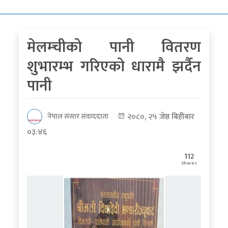
कोरोना
भाइरस
मेलम्चीको पानी वितरण
पत्रपत्रिकाबाट
शुभारम्भ गरिएको धारामै झर्दैन
पानी
२०८०, २५ जेष्ठ बिहीबार
नेपाल संसार संवाददाता
०३:४६
112
Shares