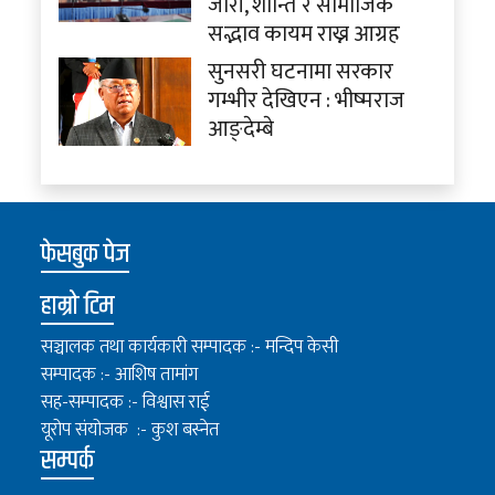
जारी, शान्ति र सामाजिक
सद्भाव कायम राख्न आग्रह
सुनसरी घटनामा सरकार
गम्भीर देखिएन : भीष्मराज
आङ्देम्बे
फेसबुक पेज
हाम्रो टिम
सञ्चालक तथा कार्यकारी सम्पादक :- मन्दिप केसी
सम्पादक :- आशिष तामांग
सह-सम्पादक :- विश्वास राई
यूरोप संयोजक :- कुश बस्नेत
सम्पर्क