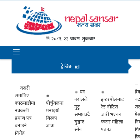
गृह
पृष्ठ
२०८३, २२ श्रावण शुक्रबार
समाचार
राजनीति
ट्रेन्डिङ
अन्तराष्ट्रिय
अर्थ
यसरी
यम
ब्
समातिए
मनोरञ्जन
बरालले
इन्टरपोलबाट
बद
काठमाडौंमा
पोर्चुगलमा
मुटु
रेड नोटिस
सल
नक्कली
मनाइयो
प्रवास
सम्झाउदै
जारी भएका
ऐश्
प्रमाण पत्र
बिस्का
गुञ्जाए
फरार महिला
नि
खेलकुद
बनाउने
जात्रा
स्पेन
पक्राउ
थि
गिरोह
फि
विभिध