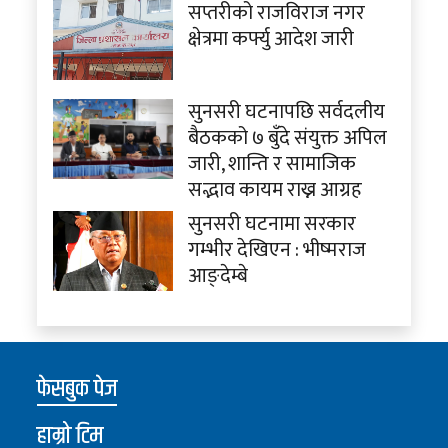
सप्तरीको राजविराज नगर
क्षेत्रमा कर्फ्यु आदेश जारी
सुनसरी घटनापछि सर्वदलीय
बैठकको ७ बुँदे संयुक्त अपिल
जारी, शान्ति र सामाजिक
सद्भाव कायम राख्न आग्रह
सुनसरी घटनामा सरकार
गम्भीर देखिएन : भीष्मराज
आङ्देम्बे
फेसबुक पेज
हाम्रो टिम