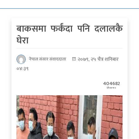
कोरोना
भाइरस
बाकसमा फर्कंदा पनि दलालकै
पत्रपत्रिकाबाट
घेरा
२०७९, २५ चैत्र शनिबार
नेपाल संसार संवाददाता
०४:३९
404682
Shares