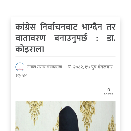
कोरोना
भाइरस
कांग्रेस निर्वाचनबाट भाग्दैन तर
पत्रपत्रिकाबाट
वातावरण बनाउनुपर्छ : डा.
कोइराला
२०८२, १५ पुष मंगलवार
नेपाल संसार संवाददाता
१२:५४
0
Shares