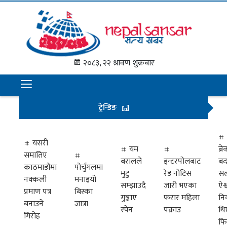
गृह
पृष्ठ
२०८३, २२ श्रावण शुक्रबार
समाचार
राजनीति
ट्रेन्डिङ
अन्तराष्ट्रिय
अर्थ
यसरी
यम
ब्
समातिए
मनोरञ्जन
बरालले
इन्टरपोलबाट
बद
काठमाडौंमा
पोर्चुगलमा
मुटु
रेड नोटिस
सल
नक्कली
मनाइयो
प्रवास
सम्झाउदै
जारी भएका
ऐश्
प्रमाण पत्र
बिस्का
गुञ्जाए
फरार महिला
नि
खेलकुद
बनाउने
जात्रा
स्पेन
पक्राउ
थि
गिरोह
फि
विभिध