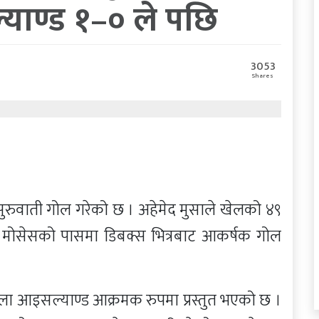
याण्ड १–० ले पछि
3053
५
Shares
सुरुवाती गोल गरेको छ । अहेमेद मुसाले खेलको ४९
टर मोसेसको पासमा डिबक्स भित्रबाट आकर्षक गोल
िबेला आइसल्याण्ड आक्रमक रुपमा प्रस्तुत भएको छ ।