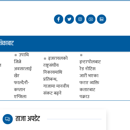
त्रिकाबाट
उपाधि
इजरायलको
जित्ने
इन्टरपोलबाट
ज
राष्ट्रसंघीय
अवसरलाई
रेड नोटिस
निकायमाथि
खेर
जारी भएका
प्रतिबन्ध,
फाल्दैनौं-
फरार व्यक्ति
गाजामा मानवीय
कप्तान
कतारबाट
संकट बढ्ने
एन्जिला
पक्राउ
ताजा अपडेट