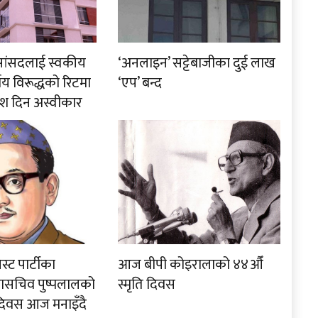
रा सांसदलाई स्वकीय
‘अनलाइन’ सट्टेबाजीका दुई लाख
र्णय विरूद्धको रिटमा
‘एप’ बन्द
श दिन अस्वीकार
स्ट पार्टीका
आज बीपी कोइरालाको ४४औँ
हासचिव पुष्पलालको
स्मृति दिवस
 दिवस आज मनाइँदै