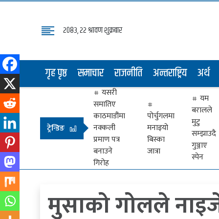
२०८३, २२ श्रावण शुक्रबार
गृह
पृष्ठ
गृह पृष्ठ
समाचार
राजनीति
अन्तराष्ट्रिय
अर्थ
समाचार
यसरी
राजनीति
यम
समातिए
बरालले
अन्तराष्ट्रिय
काठमाडौंमा
पोर्चुगलमा
मुटु
नक्कली
मनाइयो
ट्रेन्डिङ
सम्झाउदै
अर्थ
प्रमाण पत्र
बिस्का
गुञ्जाए
बनाउने
जात्रा
मनोरञ्जन
स्पेन
गिरोह
प्रवास
मुसाको गोलले नाइजे
खेलकुद
विभिध