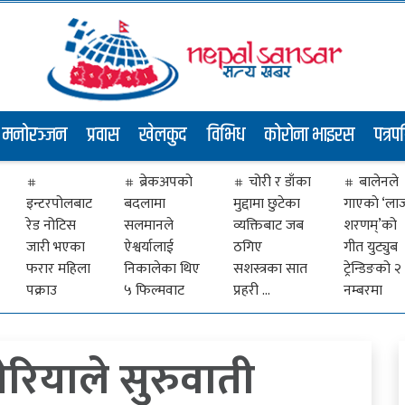
मनोरञ्जन
प्रवास
खेलकुद
विभिध
कोरोना भाइरस
पत्रप
ब्रेकअपकाे
चोरी र डाँका
बालेनले
इन्टरपोलबाट
बदलामा
मुद्दामा छुटेका
गाएकाे ‘ला
रेड नोटिस
सलमानले
व्यक्तिबाट जब
शरणम्’को
जारी भएका
ऐश्वर्यालाई
ठगिए
गीत युट्युब
फरार महिला
निकालेका थिए
सशस्त्रका सात
ट्रेन्डिङको २
पक्राउ
५ फिल्मवाट
प्रहरी …
नम्बरमा
रियाले सुरुवाती