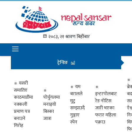
गृह
पृष्ठ
२०८३, २१ श्रावण बिहीबार
समाचार
राजनीति
ट्रेन्डिङ
अन्तराष्ट्रिय
अर्थ
यसरी
यम
ब्
समातिए
मनोरञ्जन
बरालले
इन्टरपोलबाट
बद
काठमाडौंमा
पोर्चुगलमा
मुटु
रेड नोटिस
सल
नक्कली
मनाइयो
प्रवास
सम्झाउदै
जारी भएका
ऐश्
प्रमाण पत्र
बिस्का
गुञ्जाए
फरार महिला
नि
खेलकुद
बनाउने
जात्रा
स्पेन
पक्राउ
थि
गिरोह
फि
विभिध