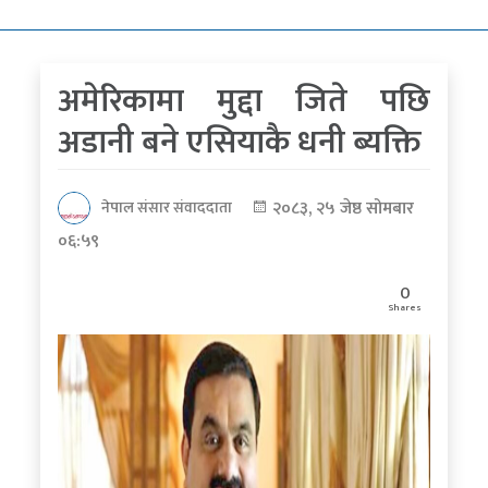
कोरोना
भाइरस
अमेरिकामा मुद्दा जिते पछि
पत्रपत्रिकाबाट
अडानी बने एसियाकै धनी ब्यक्ति
२०८३, २५ जेष्ठ सोमबार
नेपाल संसार संवाददाता
०६:५९
0
Shares