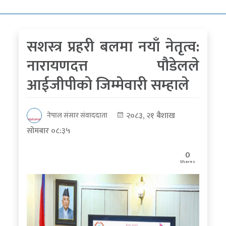
कोरोना
भाइरस
सशस्त्र प्रहरी बलमा नयाँ नेतृत्व:
पत्रपत्रिकाबाट
नारायणदत्त पौडेलले
आईजीपीको जिम्मेवारी सम्हाले
२०८३, २१ बैशाख
नेपाल संसार संवाददाता
सोमबार ०८:३५
0
Shares