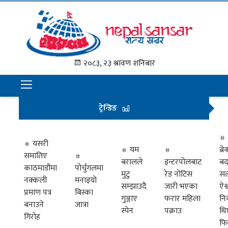
गृह
पृष्ठ
२०८३, २३ श्रावण शनिबार
समाचार
राजनीति
ट्रेन्डिङ
अन्तराष्ट्रिय
अर्थ
यसरी
यम
ब्
समातिए
मनोरञ्जन
बरालले
इन्टरपोलबाट
बद
काठमाडौंमा
पोर्चुगलमा
मुटु
रेड नोटिस
सल
नक्कली
मनाइयो
प्रवास
सम्झाउदै
जारी भएका
ऐश्
प्रमाण पत्र
बिस्का
गुञ्जाए
फरार महिला
नि
खेलकुद
बनाउने
जात्रा
स्पेन
पक्राउ
थि
गिरोह
फि
विभिध