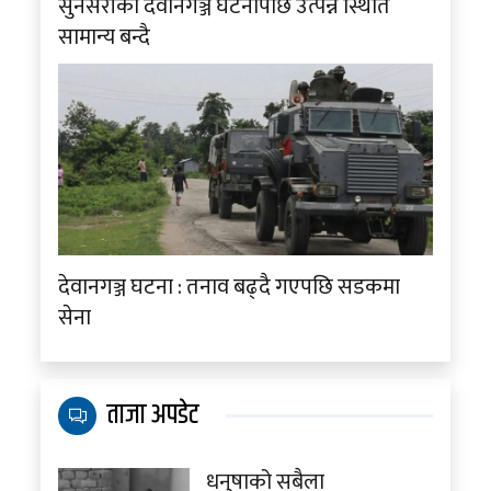
सुनसरीको देवानगञ्ज घटनापछि उत्पन्न स्थिति
सामान्य बन्दै
देवानगञ्ज घटना : तनाव बढ्दै गएपछि सडकमा
सेना
ताजा अपडेट
धनुषाको सबैला