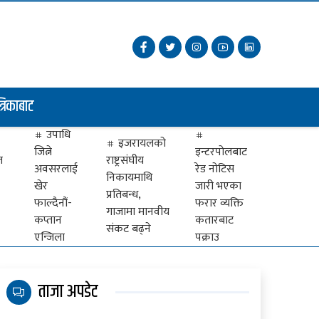
त्रिकाबाट
उपाधि
इजरायलको
जित्ने
इन्टरपोलबाट
ज
राष्ट्रसंघीय
अवसरलाई
रेड नोटिस
निकायमाथि
खेर
जारी भएका
प्रतिबन्ध,
फाल्दैनौं-
फरार व्यक्ति
गाजामा मानवीय
कप्तान
कतारबाट
संकट बढ्ने
एन्जिला
पक्राउ
ताजा अपडेट