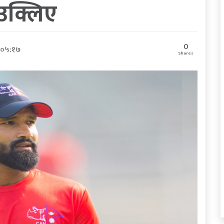
ा उक्लिए
0
 ०५:१७
Shares