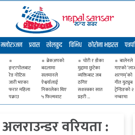
मनोरञ्जन
प्रवास
खेलकुद
विभिध
कोरोना भाइरस
पत्रप
ब्रेकअपकाे
चोरी र डाँका
बालेनले
इन्टरपोलबाट
बदलामा
मुद्दामा छुटेका
गाएकाे ‘ला
रेड नोटिस
सलमानले
व्यक्तिबाट जब
शरणम्’को
जारी भएका
ऐश्वर्यालाई
ठगिए
गीत युट्युब
फरार महिला
निकालेका थिए
सशस्त्रका सात
ट्रेन्डिङको २
पक्राउ
५ फिल्मवाट
प्रहरी …
नम्बरमा
लराउन्डर वरियता :