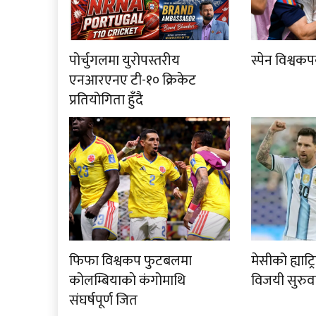
पोर्चुगलमा युरोपस्तरीय
स्पेन विश्व
एनआरएनए टी-१० क्रिकेट
प्रतियोगिता हुँदै
फिफा विश्वकप फुटबलमा
मेसीको ह्याट्
कोलम्बियाकाे कंगोमाथि
विजयी सुरुव
संघर्षपूर्ण जित