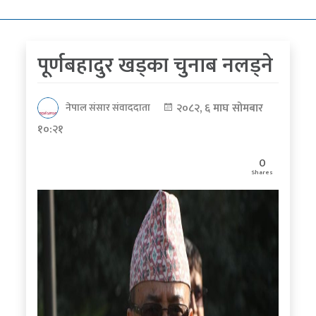
कोरोना
भाइरस
पूर्णबहादुर खड्का चुनाब नलड्ने
पत्रपत्रिकाबाट
२०८२, ६ माघ सोमबार
नेपाल संसार संवाददाता
१०:२१
0
Shares