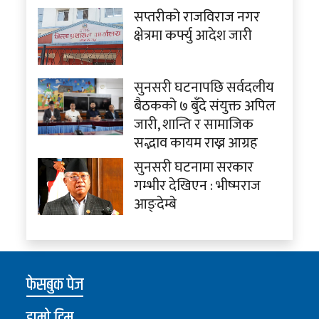
सप्तरीको राजविराज नगर
क्षेत्रमा कर्फ्यु आदेश जारी
सुनसरी घटनापछि सर्वदलीय
बैठकको ७ बुँदे संयुक्त अपिल
जारी, शान्ति र सामाजिक
सद्भाव कायम राख्न आग्रह
सुनसरी घटनामा सरकार
गम्भीर देखिएन : भीष्मराज
आङ्देम्बे
फेसबुक पेज
हाम्रो टिम