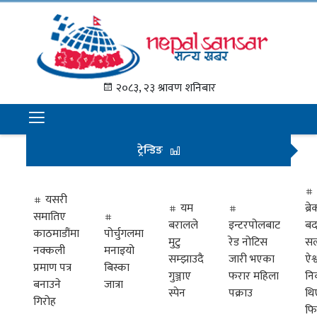
गृह
पृष्ठ
२०८३, २३ श्रावण शनिबार
समाचार
राजनीति
ट्रेन्डिङ
अन्तराष्ट्रिय
अर्थ
यसरी
यम
ब्
समातिए
मनोरञ्जन
बरालले
इन्टरपोलबाट
बद
काठमाडौंमा
पोर्चुगलमा
मुटु
रेड नोटिस
सल
नक्कली
मनाइयो
प्रवास
सम्झाउदै
जारी भएका
ऐश्
प्रमाण पत्र
बिस्का
गुञ्जाए
फरार महिला
नि
खेलकुद
बनाउने
जात्रा
स्पेन
पक्राउ
थि
गिरोह
फि
विभिध