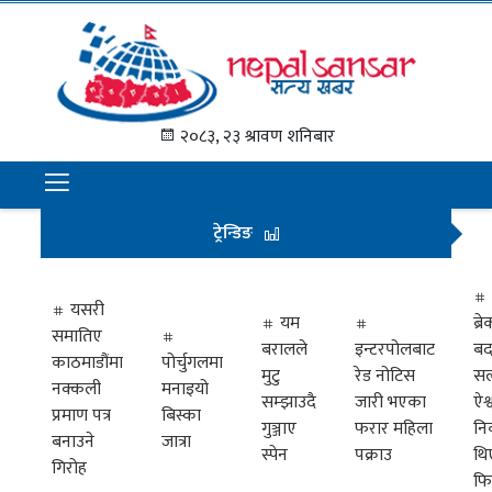
गृह
पृष्ठ
२०८३, २३ श्रावण शनिबार
समाचार
राजनीति
ट्रेन्डिङ
अन्तराष्ट्रिय
अर्थ
यसरी
यम
ब्
समातिए
मनोरञ्जन
बरालले
इन्टरपोलबाट
बद
काठमाडौंमा
पोर्चुगलमा
मुटु
रेड नोटिस
सल
नक्कली
मनाइयो
प्रवास
सम्झाउदै
जारी भएका
ऐश्
प्रमाण पत्र
बिस्का
गुञ्जाए
फरार महिला
नि
खेलकुद
बनाउने
जात्रा
स्पेन
पक्राउ
थि
गिरोह
फि
विभिध