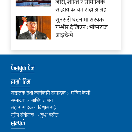
जारी, शान्ति र सामाजिक
सद्भाव कायम राख्न आग्रह
सुनसरी घटनामा सरकार
गम्भीर देखिएन : भीष्मराज
आङ्देम्बे
फेसबुक पेज
हाम्रो टिम
सञ्चालक तथा कार्यकारी सम्पादक :- मन्दिप केसी
सम्पादक :- आशिष तामांग
सह-सम्पादक :- विश्वास राई
यूरोप संयोजक :- कुश बस्नेत
सम्पर्क