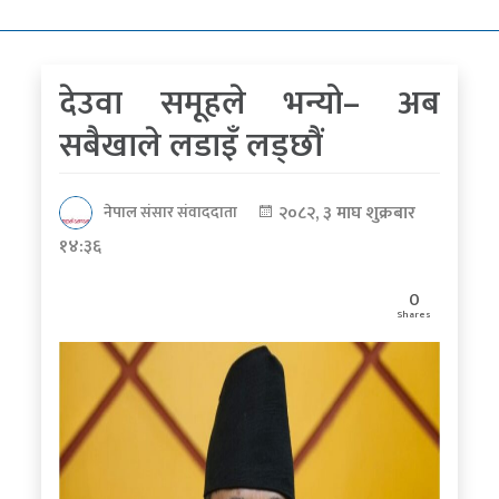
कोरोना
भाइरस
देउवा समूहले भन्यो– अब
पत्रपत्रिकाबाट
सबैखाले लडाइँ लड्छौं
२०८२, ३ माघ शुक्रबार
नेपाल संसार संवाददाता
१४:३६
0
Shares