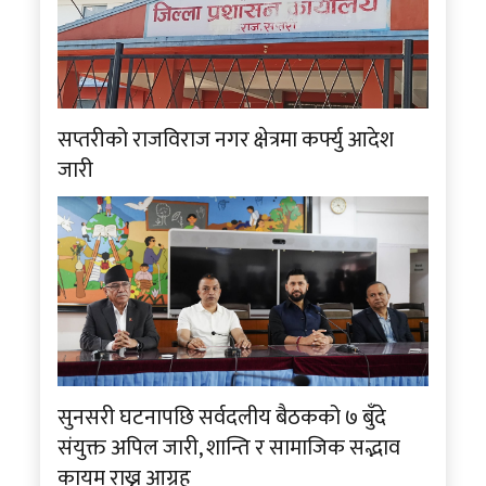
सप्तरीको राजविराज नगर क्षेत्रमा कर्फ्यु आदेश
जारी
सुनसरी घटनापछि सर्वदलीय बैठकको ७ बुँदे
संयुक्त अपिल जारी, शान्ति र सामाजिक सद्भाव
कायम राख्न आग्रह