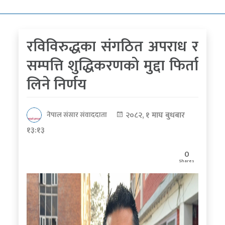
कोरोना
भाइरस
रविविरुद्धका संगठित अपराध र
पत्रपत्रिकाबाट
सम्पत्ति शुद्धिकरणको मुद्दा फिर्ता
लिने निर्णय
२०८२, १ माघ बुधबार
नेपाल संसार संवाददाता
१३:१३
0
Shares