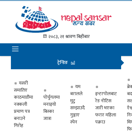
गृह
पृष्ठ
२०८३, २१ श्रावण बिहीबार
समाचार
राजनीति
ट्रेन्डिङ
अन्तराष्ट्रिय
अर्थ
यसरी
यम
ब्
समातिए
मनोरञ्जन
बरालले
इन्टरपोलबाट
बद
काठमाडौंमा
पोर्चुगलमा
मुटु
रेड नोटिस
सल
नक्कली
मनाइयो
प्रवास
सम्झाउदै
जारी भएका
ऐश्
प्रमाण पत्र
बिस्का
गुञ्जाए
फरार महिला
नि
खेलकुद
बनाउने
जात्रा
स्पेन
पक्राउ
थि
गिरोह
फि
विभिध