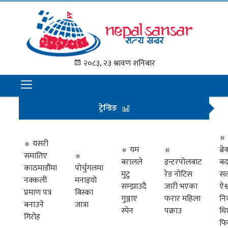
गृह
पृष्ठ
२०८३, २३ श्रावण शनिबार
समाचार
राजनीति
ट्रेन्डिङ
अन्तराष्ट्रिय
अर्थ
यसरी
यम
ब्
समातिए
मनोरञ्जन
बरालले
इन्टरपोलबाट
बद
काठमाडौंमा
पोर्चुगलमा
मुटु
रेड नोटिस
सल
नक्कली
मनाइयो
प्रवास
सम्झाउदै
जारी भएका
ऐश्
प्रमाण पत्र
बिस्का
गुञ्जाए
फरार महिला
नि
खेलकुद
बनाउने
जात्रा
स्पेन
पक्राउ
थि
गिरोह
फि
विभिध