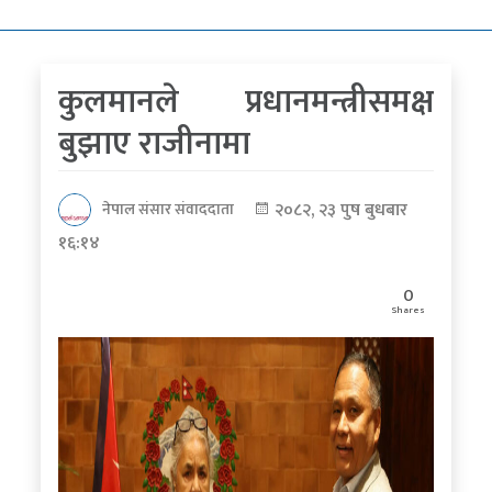
कोरोना
भाइरस
कुलमानले प्रधानमन्त्रीसमक्ष
पत्रपत्रिकाबाट
बुझाए राजीनामा
२०८२, २३ पुष बुधबार
नेपाल संसार संवाददाता
१६:१४
0
Shares