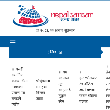
गृह
पृष्ठ
२०८३, २२ श्रावण शुक्रबार
समाचार
राजनीति
ट्रेन्डिङ
अन्तराष्ट्रिय
अर्थ
यसरी
यम
ब्
समातिए
मनोरञ्जन
बरालले
इन्टरपोलबाट
बद
काठमाडौंमा
पोर्चुगलमा
मुटु
रेड नोटिस
सल
नक्कली
मनाइयो
प्रवास
सम्झाउदै
जारी भएका
ऐश्
प्रमाण पत्र
बिस्का
गुञ्जाए
फरार महिला
नि
खेलकुद
बनाउने
जात्रा
स्पेन
पक्राउ
थि
गिरोह
फि
विभिध