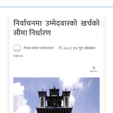
कोरोना
भाइरस
निर्वाचनमा उम्मेदवारको खर्चको
पत्रपत्रिकाबाट
सीमा निर्धारण
२०८२, १४ पुष सोमबार
नेपाल संसार संवाददाता
०७:०८
0
Shares