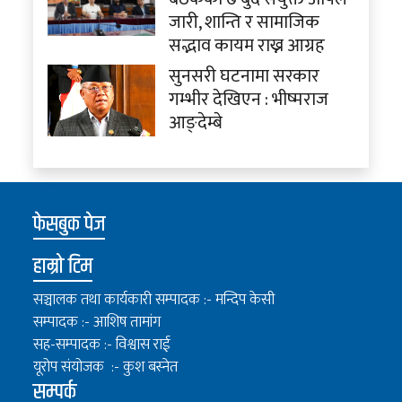
जारी, शान्ति र सामाजिक
सद्भाव कायम राख्न आग्रह
सुनसरी घटनामा सरकार
गम्भीर देखिएन : भीष्मराज
आङ्देम्बे
फेसबुक पेज
हाम्रो टिम
सञ्चालक तथा कार्यकारी सम्पादक :- मन्दिप केसी
सम्पादक :- आशिष तामांग
सह-सम्पादक :- विश्वास राई
यूरोप संयोजक :- कुश बस्नेत
सम्पर्क