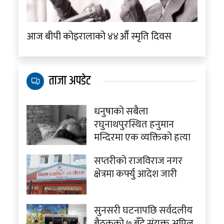
आज बीपी कोइरालाको ४४औँ स्मृति दिवस
ताजा अपडेट
धनुषाको सबैला
रघुनाथपुरस्थित हनुमान
मन्दिरमा एक व्यक्तिको हत्या
सप्तरीको राजविराज नगर
क्षेत्रमा कर्फ्यु आदेश जारी
सुनसरी घटनापछि सर्वदलीय
बैठकको ७ बुँदे संयुक्त अपिल