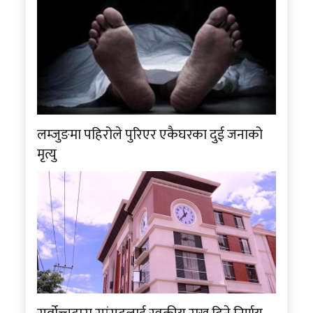
लम्जुङमा पहिरोले पुरिएर एकैघरका दुई जनाको
मृत्यु