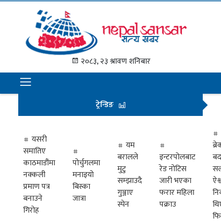
गृह
पृष्ठ
२०८३, २३ श्रावण शनिबार
समाचार
राजनीति
ट्रेन्डिङ
अन्तराष्ट्रिय
अर्थ
यसरी
यम
ब्
समातिए
मनोरञ्जन
बरालले
इन्टरपोलबाट
बद
काठमाडौंमा
पोर्चुगलमा
मुटु
रेड नोटिस
सल
नक्कली
मनाइयो
प्रवास
सम्झाउदै
जारी भएका
ऐश्
प्रमाण पत्र
बिस्का
गुञ्जाए
फरार महिला
नि
खेलकुद
बनाउने
जात्रा
स्पेन
पक्राउ
थि
गिरोह
फि
विभिध