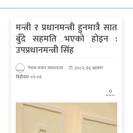
कोरोना
भाइरस
मन्त्री र प्रधानमन्त्री हुनमात्रै सात
पत्रपत्रिकाबाट
बुँदे सहमति भएको होइन :
उपप्रधानमन्त्री सिंह
२०८२, १६ श्रावण
नेपाल संसार संवाददाता
बिहीबार ०९:०१
0
Shares