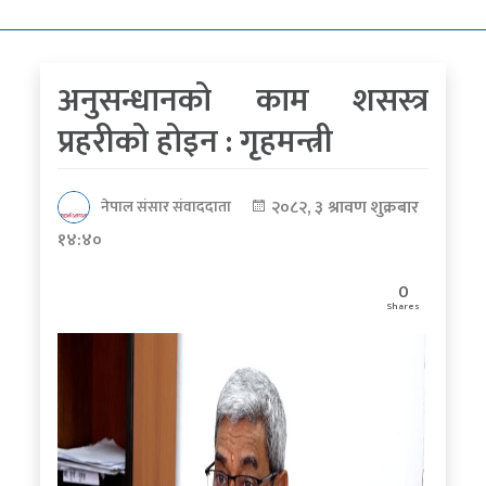
कोरोना
भाइरस
अनुसन्धानको काम शसस्त्र
पत्रपत्रिकाबाट
प्रहरीको होइन : गृहमन्त्री
२०८२, ३ श्रावण शुक्रबार
नेपाल संसार संवाददाता
१४:४०
0
Shares