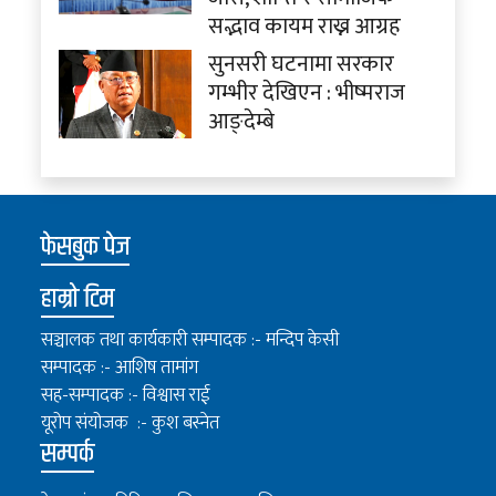
सद्भाव कायम राख्न आग्रह
सुनसरी घटनामा सरकार
गम्भीर देखिएन : भीष्मराज
आङ्देम्बे
फेसबुक पेज
हाम्रो टिम
सञ्चालक तथा कार्यकारी सम्पादक :- मन्दिप केसी
सम्पादक :- आशिष तामांग
सह-सम्पादक :- विश्वास राई
यूरोप संयोजक :- कुश बस्नेत
सम्पर्क