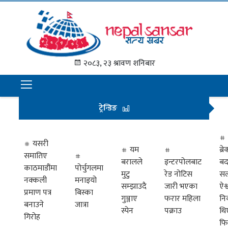
गृह
पृष्ठ
२०८३, २३ श्रावण शनिबार
समाचार
राजनीति
ट्रेन्डिङ
अन्तराष्ट्रिय
अर्थ
यसरी
यम
ब्
समातिए
मनोरञ्जन
बरालले
इन्टरपोलबाट
बद
काठमाडौंमा
पोर्चुगलमा
मुटु
रेड नोटिस
सल
नक्कली
मनाइयो
प्रवास
सम्झाउदै
जारी भएका
ऐश्
प्रमाण पत्र
बिस्का
गुञ्जाए
फरार महिला
नि
खेलकुद
बनाउने
जात्रा
स्पेन
पक्राउ
थि
गिरोह
फि
विभिध