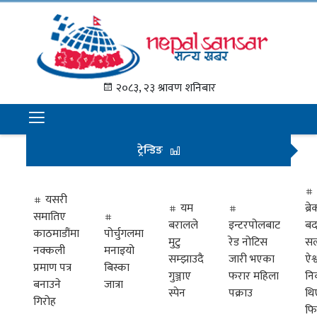
गृह
पृष्ठ
२०८३, २३ श्रावण शनिबार
समाचार
राजनीति
ट्रेन्डिङ
अन्तराष्ट्रिय
अर्थ
यसरी
यम
ब्
समातिए
मनोरञ्जन
बरालले
इन्टरपोलबाट
बद
काठमाडौंमा
पोर्चुगलमा
मुटु
रेड नोटिस
सल
नक्कली
मनाइयो
प्रवास
सम्झाउदै
जारी भएका
ऐश्
प्रमाण पत्र
बिस्का
गुञ्जाए
फरार महिला
नि
खेलकुद
बनाउने
जात्रा
स्पेन
पक्राउ
थि
गिरोह
फि
विभिध