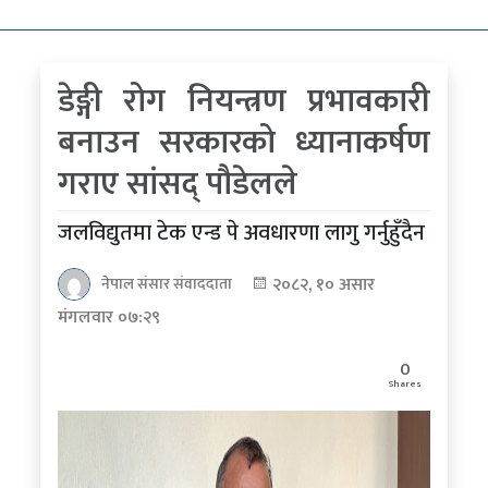
कोरोना
भाइरस
डेङ्गी रोग नियन्त्रण प्रभावकारी
पत्रपत्रिकाबाट
बनाउन सरकारको ध्यानाकर्षण
गराए सांसद् पौडेलले
जलविद्युतमा टेक एन्ड पे अवधारणा लागु गर्नुहुँदैन
२०८२, १० असार
नेपाल संसार संवाददाता
मंगलवार ०७:२९
0
Shares