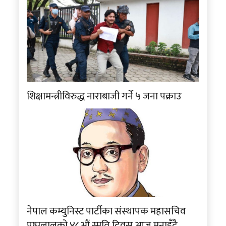
शिक्षामन्त्रीविरुद्ध नाराबाजी गर्ने ५ जना पक्राउ
नेपाल कम्युनिस्ट पार्टीका संस्थापक महासचिव
पुष्पलालको ४८औं स्मृति दिवस आज मनाइँदै