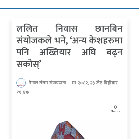
कोरोना
भाइरस
ललित निवास छानबिन
पत्रपत्रिकाबाट
संयोजकले भने, ‘अन्य केशहरुमा
पनि अख्तियार अघि बढ्न
सकोस्’
२०८२, २३ जेष्ठ बिहीबार
नेपाल संसार संवाददाता
११:४७
0
Shares