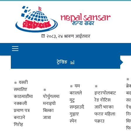
गृह
पृष्ठ
२०८३, २४ श्रावण आईतवार
समाचार
राजनीति
ट्रेन्डिङ
अन्तराष्ट्रिय
अर्थ
यसरी
यम
ब्
समातिए
मनोरञ्जन
बरालले
इन्टरपोलबाट
बद
काठमाडौंमा
पोर्चुगलमा
मुटु
रेड नोटिस
सल
नक्कली
मनाइयो
प्रवास
सम्झाउदै
जारी भएका
ऐश्
प्रमाण पत्र
बिस्का
गुञ्जाए
फरार महिला
नि
खेलकुद
बनाउने
जात्रा
स्पेन
पक्राउ
थि
गिरोह
फि
विभिध