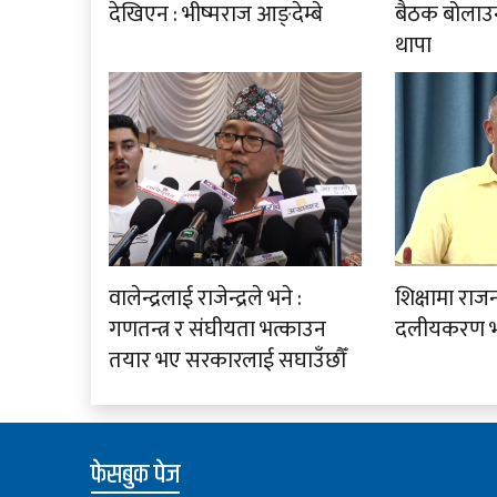
देखिएन : भीष्मराज आङ्देम्बे
बैठक बोलाउनु
थापा
वालेन्द्रलाई राजेन्द्रले भने :
शिक्षामा राज
गणतन्त्र र संघीयता भत्काउन
दलीयकरण भय
तयार भए सरकारलाई सघाउँछौँ
फेसबुक पेज