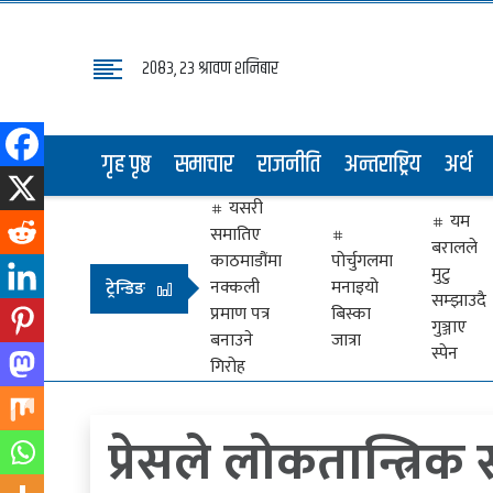
२०८३, २३ श्रावण शनिबार
गृह
पृष्ठ
गृह पृष्ठ
समाचार
राजनीति
अन्तराष्ट्रिय
अर्थ
समाचार
यसरी
राजनीति
यम
समातिए
बरालले
अन्तराष्ट्रिय
काठमाडौंमा
पोर्चुगलमा
मुटु
नक्कली
मनाइयो
ट्रेन्डिङ
सम्झाउदै
अर्थ
प्रमाण पत्र
बिस्का
गुञ्जाए
बनाउने
जात्रा
मनोरञ्जन
स्पेन
गिरोह
प्रवास
प्रेसले लोकतान्त्रिक 
खेलकुद
विभिध