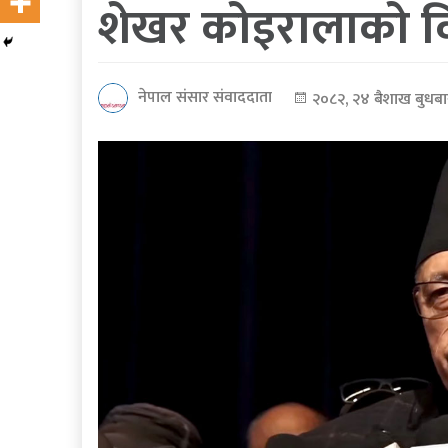
शेखर कोइरालाको वि
कोरोना
भाइरस
नेपाल संसार संवाददाता
२०८२, २४ बैशाख बुधबा
पत्रपत्रिकाबाट