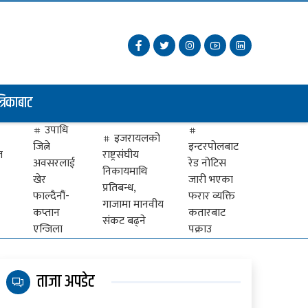
त्रिकाबाट
उपाधि
इजरायलको
जित्ने
इन्टरपोलबाट
ज
राष्ट्रसंघीय
अवसरलाई
रेड नोटिस
निकायमाथि
खेर
जारी भएका
प्रतिबन्ध,
फाल्दैनौं-
फरार व्यक्ति
गाजामा मानवीय
कप्तान
कतारबाट
संकट बढ्ने
एन्जिला
पक्राउ
ताजा अपडेट