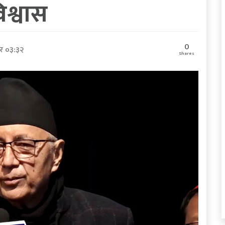
श्वास
0
र ०३:३२
Shares