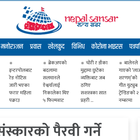
मनोरञ्जन
प्रवास
खेलकुद
विभिध
कोरोना भाइरस
पत्रप
ब्रेकअपकाे
चोरी र डाँका
बालेनले
इन्टरपोलबाट
बदलामा
मुद्दामा छुटेका
गाएकाे ‘ला
रेड नोटिस
सलमानले
व्यक्तिबाट जब
शरणम्’को
जारी भएका
ऐश्वर्यालाई
ठगिए
गीत युट्युब
फरार महिला
निकालेका थिए
सशस्त्रका सात
ट्रेन्डिङको २
पक्राउ
५ फिल्मवाट
प्रहरी …
नम्बरमा
संस्कारको पैरवी गर्ने