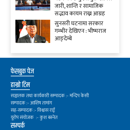
जारी, शान्ति र सामाजिक
सद्भाव कायम राख्न आग्रह
सुनसरी घटनामा सरकार
गम्भीर देखिएन : भीष्मराज
आङ्देम्बे
फेसबुक पेज
हाम्रो टिम
सञ्चालक तथा कार्यकारी सम्पादक :- मन्दिप केसी
सम्पादक :- आशिष तामांग
सह-सम्पादक :- विश्वास राई
यूरोप संयोजक :- कुश बस्नेत
सम्पर्क