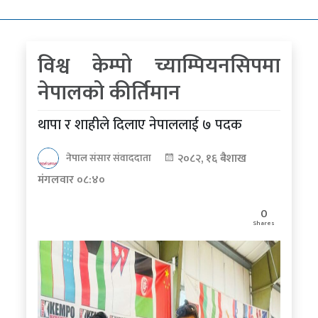
कोरोना
भाइरस
विश्व केम्पो च्याम्पियनसिपमा
पत्रपत्रिकाबाट
नेपालको कीर्तिमान
थापा र शाहीले दिलाए नेपाललाई ७ पदक
२०८२, १६ बैशाख
नेपाल संसार संवाददाता
मंगलवार ०८:४०
0
Shares