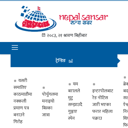
गृह
पृष्ठ
२०८३, २१ श्रावण बिहीबार
समाचार
राजनीति
ट्रेन्डिङ
अन्तराष्ट्रिय
अर्थ
यसरी
यम
ब्
समातिए
मनोरञ्जन
बरालले
इन्टरपोलबाट
बद
काठमाडौंमा
पोर्चुगलमा
मुटु
रेड नोटिस
सल
नक्कली
मनाइयो
प्रवास
सम्झाउदै
जारी भएका
ऐश्
प्रमाण पत्र
बिस्का
गुञ्जाए
फरार महिला
नि
खेलकुद
बनाउने
जात्रा
स्पेन
पक्राउ
थि
गिरोह
फि
विभिध