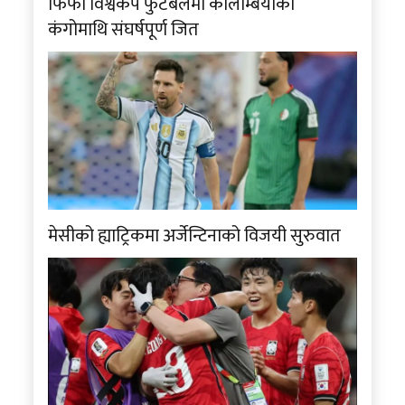
फिफा विश्वकप फुटबलमा कोलम्बियाकाे
कंगोमाथि संघर्षपूर्ण जित
मेसीको ह्याट्रिकमा अर्जेन्टिनाको विजयी सुरुवात