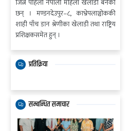
जित्ने पहिलो नेपाली महिला खेलाडी बनेकी
छन् । मण्डनदेउपुर–८, काभ्रेपलाञ्चोककी
शाही पाँच डान श्रेणीका खेलाडी तथा राष्ट्रिय
प्रशिक्षकसमेत हुन् ।
प्रतिक्रिया
सम्बन्धित समाचार