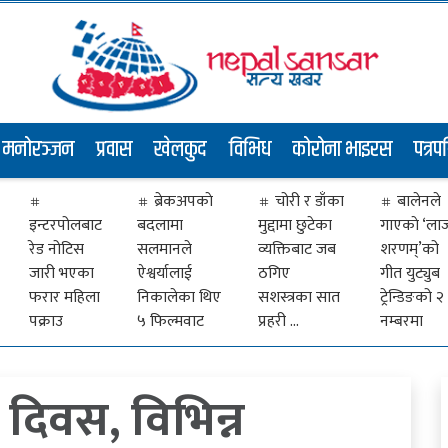
मनोरञ्जन
प्रवास
खेलकुद
विभिध
कोरोना भाइरस
पत्रप
ब्रेकअपकाे
चोरी र डाँका
बालेनले
इन्टरपोलबाट
बदलामा
मुद्दामा छुटेका
गाएकाे ‘ला
रेड नोटिस
सलमानले
व्यक्तिबाट जब
शरणम्’को
जारी भएका
ऐश्वर्यालाई
ठगिए
गीत युट्युब
फरार महिला
निकालेका थिए
सशस्त्रका सात
ट्रेन्डिङको २
पक्राउ
५ फिल्मवाट
प्रहरी …
नम्बरमा
दिवस, विभिन्न