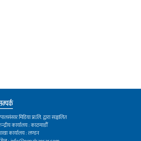
म्पर्क
ेपालसंसार मिडिया प्रा.लि. द्वारा सञ्चालित
ेन्द्रीय कार्यालय : काठमाडौँ
ाखा कार्यालय : लण्डन
मेल :
info@nepalsansar.com