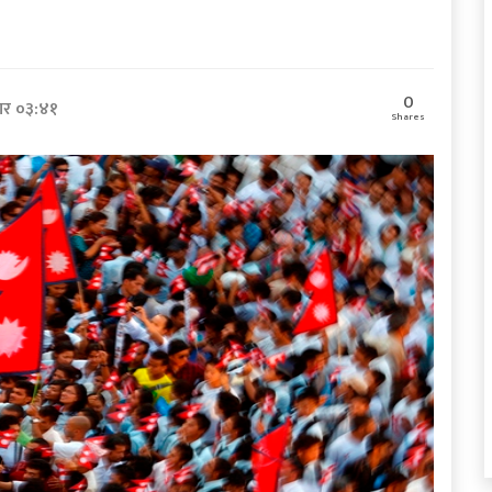
0
ार ०३:४१
Shares