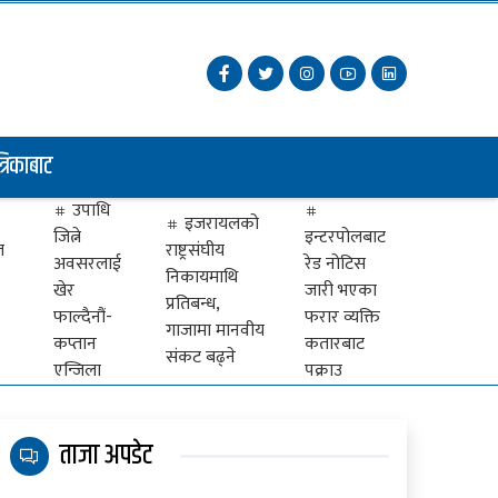
त्रिकाबाट
उपाधि
इजरायलको
जित्ने
इन्टरपोलबाट
ज
राष्ट्रसंघीय
अवसरलाई
रेड नोटिस
निकायमाथि
खेर
जारी भएका
प्रतिबन्ध,
फाल्दैनौं-
फरार व्यक्ति
गाजामा मानवीय
कप्तान
कतारबाट
संकट बढ्ने
एन्जिला
पक्राउ
ताजा अपडेट