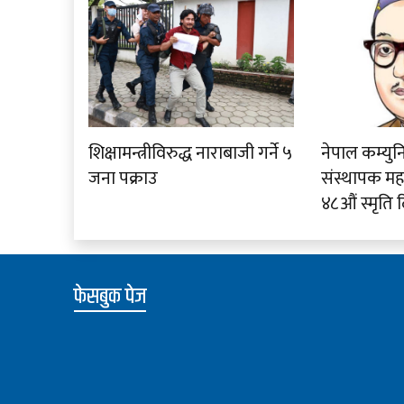
शिक्षामन्त्रीविरुद्ध नाराबाजी गर्ने ५
नेपाल कम्युनि
जना पक्राउ
संस्थापक म
४८औं स्मृति
फेसबुक पेज