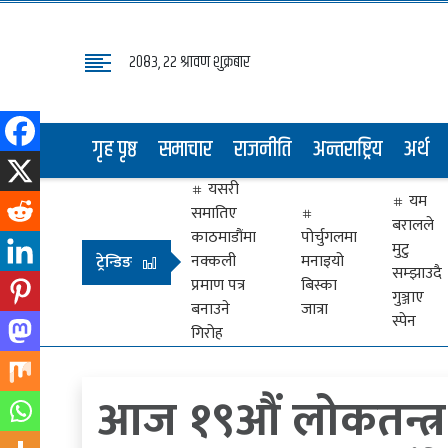
२०८३, २२ श्रावण शुक्रबार
गृह
पृष्ठ
गृह पृष्ठ
समाचार
राजनीति
अन्तराष्ट्रिय
अर्थ
समाचार
यसरी
राजनीति
यम
समातिए
बरालले
अन्तराष्ट्रिय
काठमाडौंमा
पोर्चुगलमा
मुटु
नक्कली
मनाइयो
ट्रेन्डिङ
सम्झाउदै
अर्थ
प्रमाण पत्र
बिस्का
गुञ्जाए
बनाउने
जात्रा
मनोरञ्जन
स्पेन
गिरोह
प्रवास
आज १९औं लोकतन्त्र 
खेलकुद
विभिध