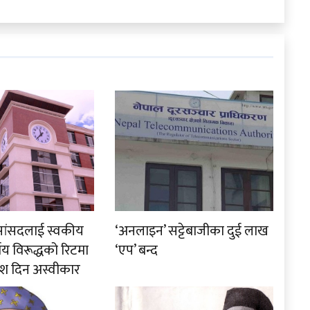
रा सांसदलाई स्वकीय
‘अनलाइन’ सट्टेबाजीका दुई लाख
र्णय विरूद्धको रिटमा
‘एप’ बन्द
श दिन अस्वीकार