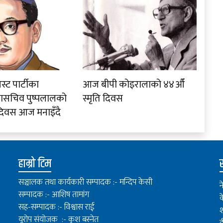
स्ट पार्टीका
आज बीपी कोइरालाको ४४औँ
हासचिव पुष्पलालको
स्मृति दिवस
 दिवस आज मनाइँदै
हाम्रो टिम
स
सञ्चालक तथा कार्यकारी सम्पादक :- मन्दिप केसी
न
सम्पादक :- आशिष तामांग
क
सह-सम्पादक :- विश्वास राई
श
यूरोप संयोजक :- कुश बस्नेत
ई