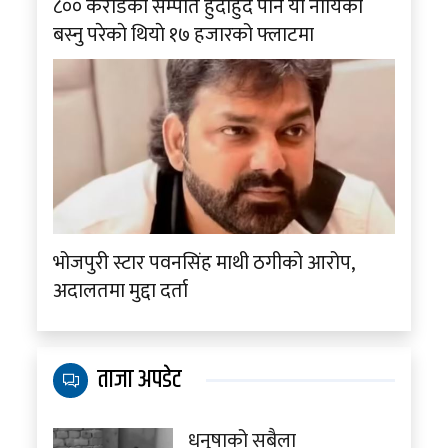
८०० करोडको सम्पति हुदाँहुदै पनि यी नायिका
बस्नु परेकाे थियाे १७ हजारको फ्लाटमा
भोजपुरी स्टार पवनसिंह माथी ठगीको आरोप,
अदालतमा मुद्दा दर्ता
ताजा अपडेट
धनुषाको सबैला