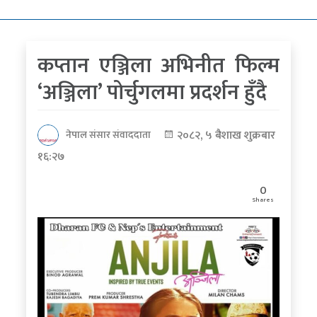
कोरोना
भाइरस
कप्तान एञ्जिला अभिनीत फिल्म
पत्रपत्रिकाबाट
‘अञ्जिला’ पोर्चुगलमा प्रदर्शन हुँदै
२०८२, ५ बैशाख शुक्रबार
नेपाल संसार संवाददाता
१६:२७
0
Shares