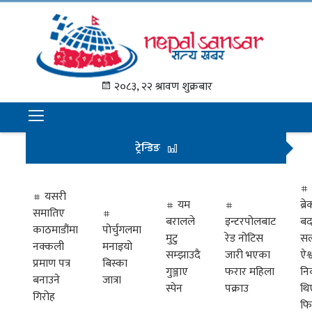
गृह
पृष्ठ
२०८३, २२ श्रावण शुक्रबार
समाचार
राजनीति
ट्रेन्डिङ
अन्तराष्ट्रिय
अर्थ
यसरी
यम
ब्
समातिए
मनोरञ्जन
बरालले
इन्टरपोलबाट
बद
काठमाडौंमा
पोर्चुगलमा
मुटु
रेड नोटिस
सल
नक्कली
मनाइयो
प्रवास
सम्झाउदै
जारी भएका
ऐश्
प्रमाण पत्र
बिस्का
गुञ्जाए
फरार महिला
नि
खेलकुद
बनाउने
जात्रा
स्पेन
पक्राउ
थि
गिरोह
फि
विभिध