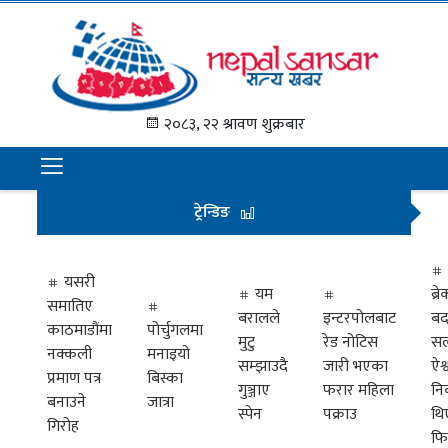
गृह
पृष्ठ
२०८३, २२ श्रावण शुक्रबार
समाचार
राजनीति
ट्रेन्डिङ
अन्तराष्ट्रिय
अर्थ
यसरी
यम
ब्
समातिए
मनोरञ्जन
बरालले
इन्टरपोलबाट
बद
काठमाडौंमा
पोर्चुगलमा
मुटु
रेड नोटिस
सल
नक्कली
मनाइयो
प्रवास
सम्झाउदै
जारी भएका
ऐश्
प्रमाण पत्र
बिस्का
गुञ्जाए
फरार महिला
नि
खेलकुद
बनाउने
जात्रा
स्पेन
पक्राउ
थि
गिरोह
फि
विभिध