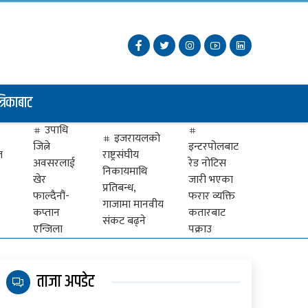
त्रिकाबाट
उपाधि
इजरायलको
जित्ने
इन्टरपोलबाट
ज
राष्ट्रसंघीय
अवसरलाई
रेड नोटिस
निकायमाथि
खेर
जारी भएका
प्रतिबन्ध,
फाल्दैनौं-
फरार व्यक्ति
गाजामा मानवीय
कप्तान
कतारबाट
संकट बढ्ने
एन्जिला
पक्राउ
ताजा अपडेट