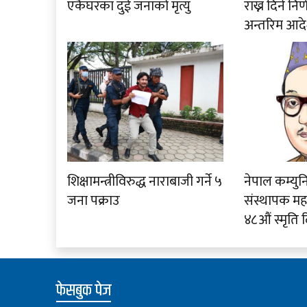
एकैघरका दुई जनाको मृत्यु
राख्न दिने नि
अन्तरिम आदे
शिक्षामन्त्रीविरुद्ध नाराबाजी गर्ने ५
नेपाल कम्युनि
जना पक्राउ
संस्थापक म
४८औं स्मृति
फेसबुक पेज