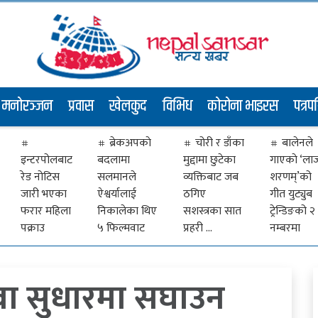
मनोरञ्जन
प्रवास
खेलकुद
विभिध
कोरोना भाइरस
पत्रप
ब्रेकअपकाे
चोरी र डाँका
बालेनले
इन्टरपोलबाट
बदलामा
मुद्दामा छुटेका
गाएकाे ‘ला
रेड नोटिस
सलमानले
व्यक्तिबाट जब
शरणम्’को
जारी भएका
ऐश्वर्यालाई
ठगिए
गीत युट्युब
फरार महिला
निकालेका थिए
सशस्त्रका सात
ट्रेन्डिङको २
पक्राउ
५ फिल्मवाट
प्रहरी …
नम्बरमा
सेवा सुधारमा सघाउन