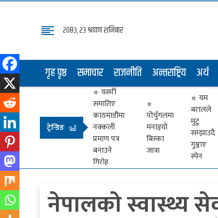
२०८३, २३ श्रावण शनिबार
गृह
पृष्ठ
गृह पृष्ठ
समाचार
राजनीति
अन्तराष्ट्रिय
अर्थ
समाचार
यसरी
राजनीति
यम
समातिए
बरालले
अन्तराष्ट्रिय
काठमाडौंमा
पोर्चुगलमा
मुटु
नक्कली
मनाइयो
ट्रेन्डिङ
सम्झाउदै
अर्थ
प्रमाण पत्र
बिस्का
गुञ्जाए
बनाउने
जात्रा
मनोरञ्जन
स्पेन
गिरोह
प्रवास
नेपालको स्वास्थ्य 
खेलकुद
विभिध