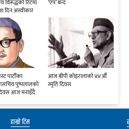
र्णय विरूद्धको रिटमा
‘एप’ बन्द
श दिन अस्वीकार
स्ट पार्टीका
आज बीपी कोइरालाको ४४औँ
हासचिव पुष्पलालको
स्मृति दिवस
 दिवस आज मनाइँदै
हाम्रो टिम
स