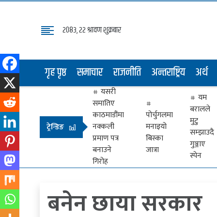
२०८३, २२ श्रावण शुक्रबार
गृह
पृष्ठ
गृह पृष्ठ
समाचार
राजनीति
अन्तराष्ट्रिय
अर्थ
समाचार
यसरी
राजनीति
यम
समातिए
बरालले
अन्तराष्ट्रिय
काठमाडौंमा
पोर्चुगलमा
मुटु
नक्कली
मनाइयो
ट्रेन्डिङ
सम्झाउदै
अर्थ
प्रमाण पत्र
बिस्का
गुञ्जाए
बनाउने
जात्रा
मनोरञ्जन
स्पेन
गिरोह
प्रवास
बनेन छाया सरकार
खेलकुद
विभिध