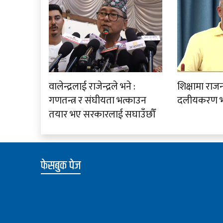
वालेन्द्रलाई राजेन्द्रले भने :
शिक्षामा राज
गणतन्त्र र संघीयता भत्काउन
दलीयकरण भय
तयार भए सरकारलाई सघाउँछौँ
फेसबुक पेज