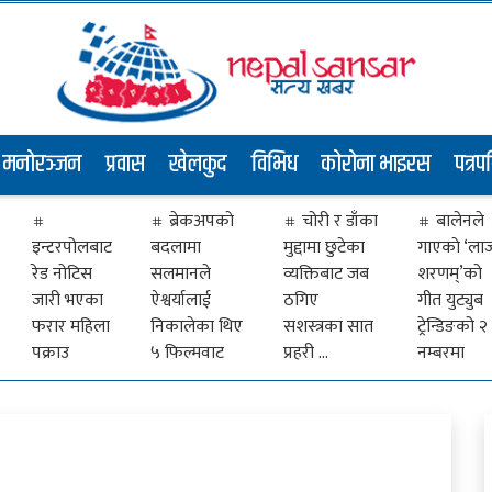
मनोरञ्जन
प्रवास
खेलकुद
विभिध
कोरोना भाइरस
पत्रप
ब्रेकअपकाे
चोरी र डाँका
बालेनले
इन्टरपोलबाट
बदलामा
मुद्दामा छुटेका
गाएकाे ‘ला
रेड नोटिस
सलमानले
व्यक्तिबाट जब
शरणम्’को
जारी भएका
ऐश्वर्यालाई
ठगिए
गीत युट्युब
फरार महिला
निकालेका थिए
सशस्त्रका सात
ट्रेन्डिङको २
पक्राउ
५ फिल्मवाट
प्रहरी …
नम्बरमा