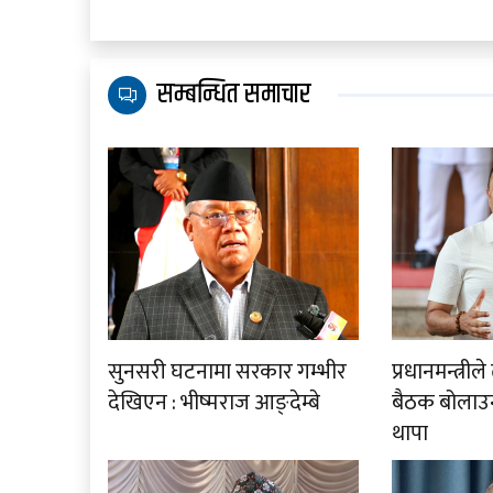
सम्बन्धित समाचार
सुनसरी घटनामा सरकार गम्भीर
प्रधानमन्त्री
देखिएन : भीष्मराज आङ्देम्बे
बैठक बोलाउनु
थापा