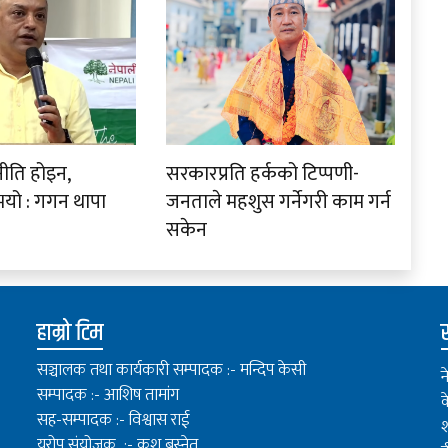
नीति होइन,
सरकारप्रति हर्कको टिप्पणी-
ो : गगन थापा
जनताले महशुस गर्नेगरी काम गर्न
सकेन
हाम्रो टिम
स
सञ्चालक तथा कार्यकारी सम्पादक :- मन्दिप केसी
न
सम्पादक :- आशिष तामांग
क
सह-सम्पादक :- विश्वास राई
श
यूरोप संयोजक :- कुश बस्नेत