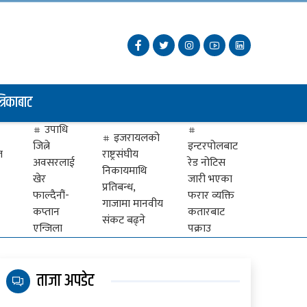
त्रिकाबाट
उपाधि
इजरायलको
जित्ने
इन्टरपोलबाट
ज
राष्ट्रसंघीय
अवसरलाई
रेड नोटिस
निकायमाथि
खेर
जारी भएका
प्रतिबन्ध,
फाल्दैनौं-
फरार व्यक्ति
गाजामा मानवीय
कप्तान
कतारबाट
संकट बढ्ने
एन्जिला
पक्राउ
ताजा अपडेट