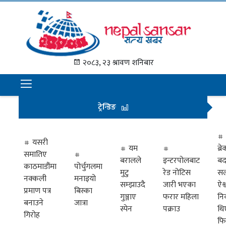
गृह
पृष्ठ
२०८३, २३ श्रावण शनिबार
समाचार
राजनीति
ट्रेन्डिङ
अन्तराष्ट्रिय
अर्थ
यसरी
यम
ब्
समातिए
मनोरञ्जन
बरालले
इन्टरपोलबाट
बद
काठमाडौंमा
पोर्चुगलमा
मुटु
रेड नोटिस
सल
नक्कली
मनाइयो
प्रवास
सम्झाउदै
जारी भएका
ऐश्
प्रमाण पत्र
बिस्का
गुञ्जाए
फरार महिला
नि
खेलकुद
बनाउने
जात्रा
स्पेन
पक्राउ
थि
गिरोह
फि
विभिध