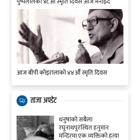
पुष्पलालको ४८औं स्मृति दिवस आज मनाइँदै
आज बीपी कोइरालाको ४४औँ स्मृति दिवस
ताजा अपडेट
धनुषाको सबैला
रघुनाथपुरस्थित हनुमान
मन्दिरमा एक व्यक्तिको हत्या