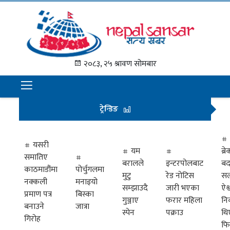
गृह
पृष्ठ
२०८३, २५ श्रावण सोमबार
समाचार
राजनीति
ट्रेन्डिङ
अन्तराष्ट्रिय
अर्थ
यसरी
यम
ब्
समातिए
मनोरञ्जन
बरालले
इन्टरपोलबाट
बद
काठमाडौंमा
पोर्चुगलमा
मुटु
रेड नोटिस
सल
नक्कली
मनाइयो
प्रवास
सम्झाउदै
जारी भएका
ऐश्
प्रमाण पत्र
बिस्का
गुञ्जाए
फरार महिला
नि
खेलकुद
बनाउने
जात्रा
स्पेन
पक्राउ
थि
गिरोह
फि
विभिध