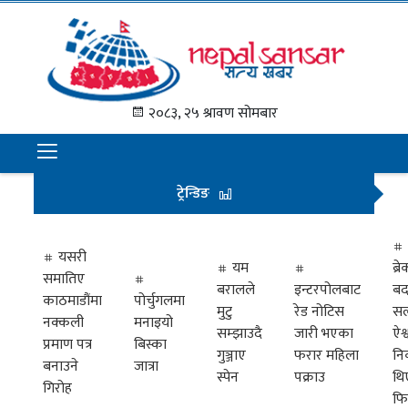
गृह
पृष्ठ
२०८३, २५ श्रावण सोमबार
समाचार
राजनीति
ट्रेन्डिङ
अन्तराष्ट्रिय
अर्थ
यसरी
यम
ब्
समातिए
मनोरञ्जन
बरालले
इन्टरपोलबाट
बद
काठमाडौंमा
पोर्चुगलमा
मुटु
रेड नोटिस
सल
नक्कली
मनाइयो
प्रवास
सम्झाउदै
जारी भएका
ऐश्
प्रमाण पत्र
बिस्का
गुञ्जाए
फरार महिला
नि
खेलकुद
बनाउने
जात्रा
स्पेन
पक्राउ
थि
गिरोह
फि
विभिध