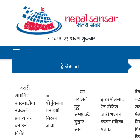
गृह
पृष्ठ
२०८३, २२ श्रावण शुक्रबार
समाचार
राजनीति
ट्रेन्डिङ
अन्तराष्ट्रिय
अर्थ
यसरी
यम
ब्
समातिए
मनोरञ्जन
बरालले
इन्टरपोलबाट
बद
काठमाडौंमा
पोर्चुगलमा
मुटु
रेड नोटिस
सल
नक्कली
मनाइयो
प्रवास
सम्झाउदै
जारी भएका
ऐश्
प्रमाण पत्र
बिस्का
गुञ्जाए
फरार महिला
नि
खेलकुद
बनाउने
जात्रा
स्पेन
पक्राउ
थि
गिरोह
फि
विभिध