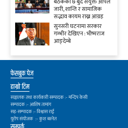
बैठकको ७ बुँदे संयुक्त अपिल
जारी, शान्ति र सामाजिक
सद्भाव कायम राख्न आग्रह
सुनसरी घटनामा सरकार
गम्भीर देखिएन : भीष्मराज
आङ्देम्बे
फेसबुक पेज
हाम्रो टिम
सञ्चालक तथा कार्यकारी सम्पादक :- मन्दिप केसी
सम्पादक :- आशिष तामांग
सह-सम्पादक :- विश्वास राई
यूरोप संयोजक :- कुश बस्नेत
सम्पर्क