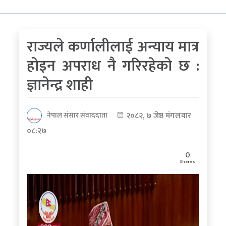
कोरोना
भाइरस
राज्यले कर्णालीलाई अन्याय मात्र
पत्रपत्रिकाबाट
होइन अपराध नै गरिरहेको छ :
ज्ञानेन्द्र शाही
२०८२, ७ जेष्ठ मंगलवार
नेपाल संसार संवाददाता
०८:२७
0
Shares