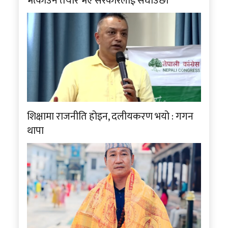
भत्काउन तयार भए सरकारलाई सघाउँछौँ
शिक्षामा राजनीति होइन, दलीयकरण भयो : गगन
थापा