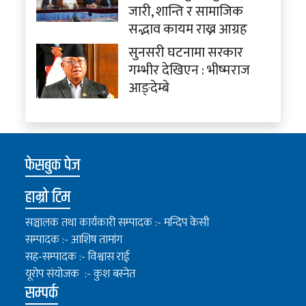
जारी, शान्ति र सामाजिक
सद्भाव कायम राख्न आग्रह
सुनसरी घटनामा सरकार
गम्भीर देखिएन : भीष्मराज
आङ्देम्बे
फेसबुक पेज
हाम्रो टिम
सञ्चालक तथा कार्यकारी सम्पादक :- मन्दिप केसी
सम्पादक :- आशिष तामांग
सह-सम्पादक :- विश्वास राई
यूरोप संयोजक :- कुश बस्नेत
सम्पर्क