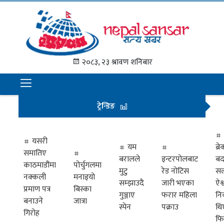
गृह
पृष्ठ
२०८३, २३ श्रावण शनिबार
समाचार
राजनीति
ट्रेन्डिङ
अन्तराष्ट्रिय
अर्थ
यसरी
यम
ब्
समातिए
मनोरञ्जन
बरालले
इन्टरपोलबाट
बद
काठमाडौंमा
पोर्चुगलमा
मुटु
रेड नोटिस
सल
नक्कली
मनाइयो
प्रवास
सम्झाउदै
जारी भएका
ऐश्
प्रमाण पत्र
बिस्का
गुञ्जाए
फरार महिला
नि
खेलकुद
बनाउने
जात्रा
स्पेन
पक्राउ
थि
गिरोह
फि
विभिध