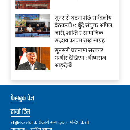
सुनसरी घटनापछि सर्वदलीय
बैठकको ७ बुँदे संयुक्त अपिल
जारी, शान्ति र सामाजिक
सद्भाव कायम राख्न आग्रह
सुनसरी घटनामा सरकार
गम्भीर देखिएन : भीष्मराज
आङ्देम्बे
फेसबुक पेज
हाम्रो टिम
सञ्चालक तथा कार्यकारी सम्पादक :- मन्दिप केसी