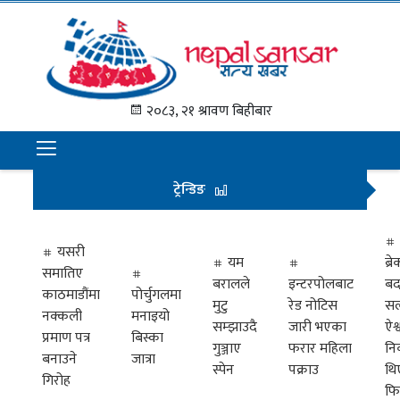
गृह
पृष्ठ
२०८३, २१ श्रावण बिहीबार
समाचार
राजनीति
ट्रेन्डिङ
अन्तराष्ट्रिय
अर्थ
यसरी
यम
ब्
समातिए
मनोरञ्जन
बरालले
इन्टरपोलबाट
बद
काठमाडौंमा
पोर्चुगलमा
मुटु
रेड नोटिस
सल
नक्कली
मनाइयो
प्रवास
सम्झाउदै
जारी भएका
ऐश्
प्रमाण पत्र
बिस्का
गुञ्जाए
फरार महिला
नि
खेलकुद
बनाउने
जात्रा
स्पेन
पक्राउ
थि
गिरोह
फि
विभिध