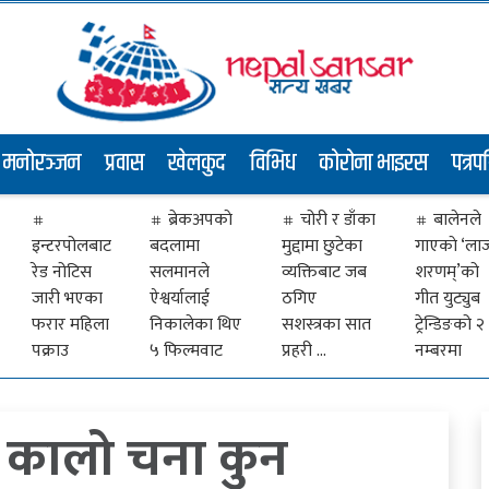
मनोरञ्जन
प्रवास
खेलकुद
विभिध
कोरोना भाइरस
पत्रप
ब्रेकअपकाे
चोरी र डाँका
बालेनले
इन्टरपोलबाट
बदलामा
मुद्दामा छुटेका
गाएकाे ‘ला
रेड नोटिस
सलमानले
व्यक्तिबाट जब
शरणम्’को
जारी भएका
ऐश्वर्यालाई
ठगिए
गीत युट्युब
फरार महिला
निकालेका थिए
सशस्त्रका सात
ट्रेन्डिङको २
पक्राउ
५ फिल्मवाट
प्रहरी …
नम्बरमा
, कालो चना कुन