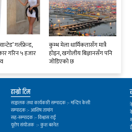
ान्टेड’ गर्लफ्रेन्ड,
कुम्भ मेला धार्मिकतासँग मात्रै
कार गरिन ५ हजार
होइन, खगोलीय बिज्ञानसँग पनि
ाव
जोडिएको छ
हाम्रो टिम
स
सञ्चालक तथा कार्यकारी सम्पादक :- मन्दिप केसी
न
सम्पादक :- आशिष तामांग
क
सह-सम्पादक :- विश्वास राई
श
यूरोप संयोजक :- कुश बस्नेत
ई