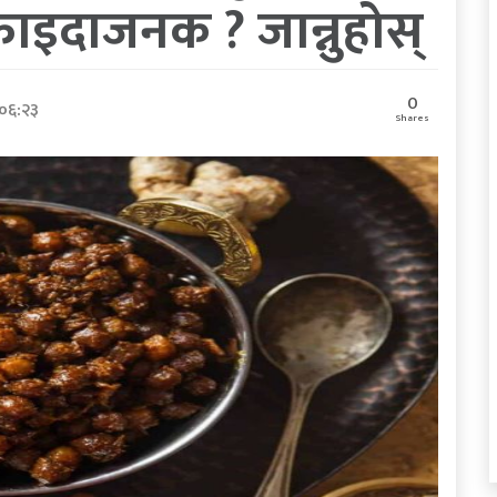
ाइदाजनक ? जान्नुहोस्
0
 ०६:२३
Shares