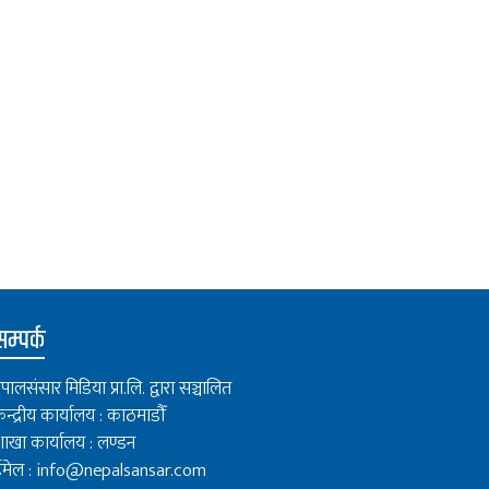
म्पर्क
ेपालसंसार मिडिया प्रा.लि. द्वारा सञ्चालित
ेन्द्रीय कार्यालय : काठमाडौँ
ाखा कार्यालय : लण्डन
मेल :
info@nepalsansar.com