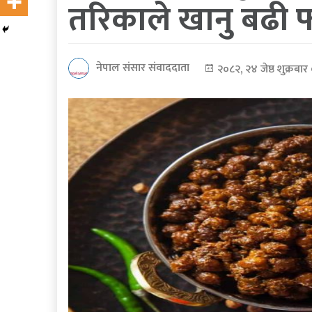
तरिकाले खानु बढी फ
कोरोना
भाइरस
नेपाल संसार संवाददाता
२०८२, २४ जेष्ठ शुक्रबार
पत्रपत्रिकाबाट