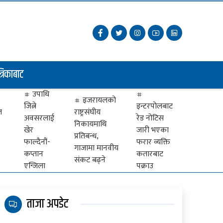
त्रिकाबाट
उपाधि
इजरायलको
जित्ने
इन्टरपोलबाट
ज
राष्ट्रसंघीय
अवसरलाई
रेड नोटिस
निकायमाथि
खेर
जारी भएका
प्रतिबन्ध,
फाल्दैनौं-
फरार व्यक्ति
गाजामा मानवीय
कप्तान
कतारबाट
संकट बढ्ने
एन्जिला
पक्राउ
ताजा अपडेट