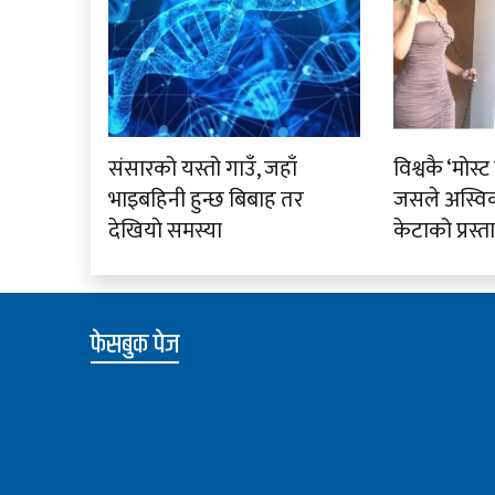
संसारको यस्तो गाउँ, जहाँ
विश्वकै ‘मोस्ट व
भाइबहिनी हुन्छ बिबाह तर
जसले अस्वि
देखियाे समस्या
केटाको प्रस्त
फेसबुक पेज