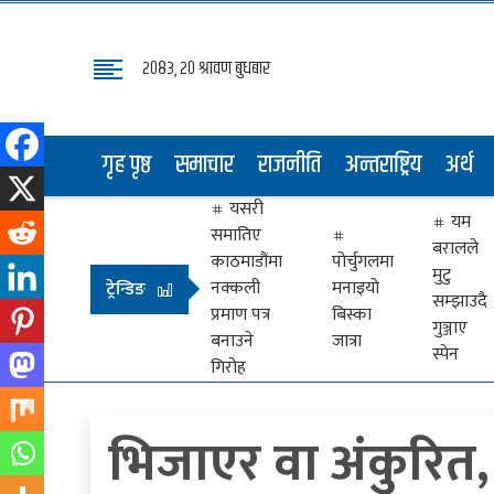
२०८३, २० श्रावण बुधबार
गृह
पृष्ठ
गृह पृष्ठ
समाचार
राजनीति
अन्तराष्ट्रिय
अर्थ
समाचार
यसरी
राजनीति
यम
समातिए
बरालले
अन्तराष्ट्रिय
काठमाडौंमा
पोर्चुगलमा
मुटु
नक्कली
मनाइयो
ट्रेन्डिङ
सम्झाउदै
अर्थ
प्रमाण पत्र
बिस्का
गुञ्जाए
बनाउने
जात्रा
मनोरञ्जन
स्पेन
गिरोह
प्रवास
भिजाएर वा अंकुरित
खेलकुद
विभिध