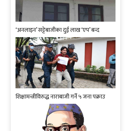
‘अनलाइन’ सट्टेबाजीका दुई लाख ‘एप’ बन्द
शिक्षामन्त्रीविरुद्ध नाराबाजी गर्ने ५ जना पक्राउ