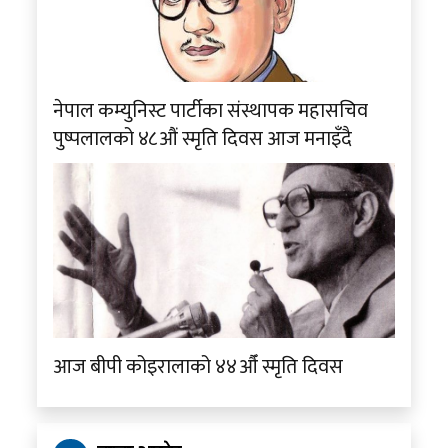
नेपाल कम्युनिस्ट पार्टीका संस्थापक महासचिव
पुष्पलालको ४८औं स्मृति दिवस आज मनाइँदै
आज बीपी कोइरालाको ४४औँ स्मृति दिवस