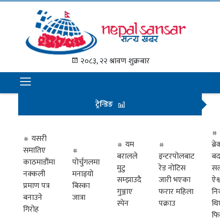
गृह
पृष्ठ
२०८३, २२ श्रावण शुक्रबार
समाचार
राजनीति
ट्रेन्डिङ
अन्तराष्ट्रिय
अर्थ
यसरी
यम
ब्
समातिए
मनोरञ्जन
बरालले
इन्टरपोलबाट
बद
काठमाडौंमा
पोर्चुगलमा
मुटु
रेड नोटिस
सल
नक्कली
मनाइयो
प्रवास
सम्झाउदै
जारी भएका
ऐश्
प्रमाण पत्र
बिस्का
गुञ्जाए
फरार महिला
नि
खेलकुद
बनाउने
जात्रा
स्पेन
पक्राउ
थि
गिरोह
फि
विभिध