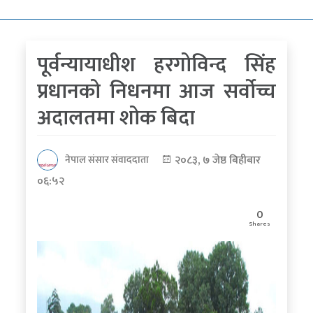
कोरोना
भाइरस
पूर्वन्यायाधीश हरगोविन्द सिंह
पत्रपत्रिकाबाट
प्रधानको निधनमा आज सर्वोच्च
अदालतमा शोक बिदा
२०८३, ७ जेष्ठ बिहीबार
नेपाल संसार संवाददाता
०६:५२
0
Shares