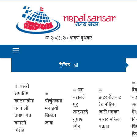
गृह
पृष्ठ
२०८३, २० श्रावण बुधबार
समाचार
राजनीति
ट्रेन्डिङ
अन्तराष्ट्रिय
अर्थ
यसरी
यम
ब्
समातिए
मनोरञ्जन
बरालले
इन्टरपोलबाट
बद
काठमाडौंमा
पोर्चुगलमा
मुटु
रेड नोटिस
सल
नक्कली
मनाइयो
प्रवास
सम्झाउदै
जारी भएका
ऐश्
प्रमाण पत्र
बिस्का
गुञ्जाए
फरार महिला
नि
खेलकुद
बनाउने
जात्रा
स्पेन
पक्राउ
थि
गिरोह
फि
विभिध