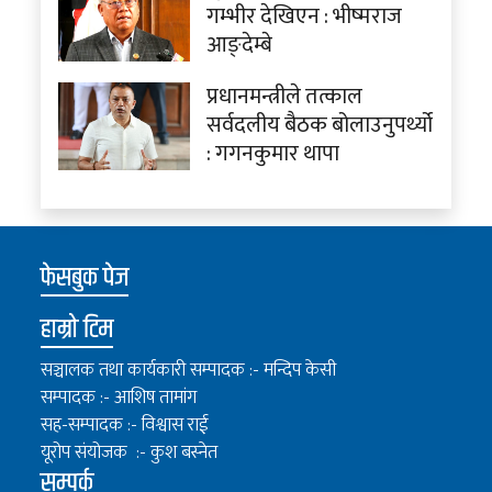
गम्भीर देखिएन : भीष्मराज
आङ्देम्बे
प्रधानमन्त्रीले तत्काल
सर्वदलीय बैठक बोलाउनुपर्थ्यो
: गगनकुमार थापा
फेसबुक पेज
हाम्रो टिम
सञ्चालक तथा कार्यकारी सम्पादक :- मन्दिप केसी
सम्पादक :- आशिष तामांग
सह-सम्पादक :- विश्वास राई
यूरोप संयोजक :- कुश बस्नेत
सम्पर्क