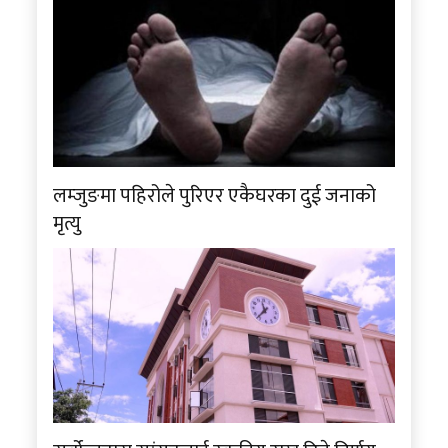
लम्जुङमा पहिरोले पुरिएर एकैघरका दुई जनाको
मृत्यु