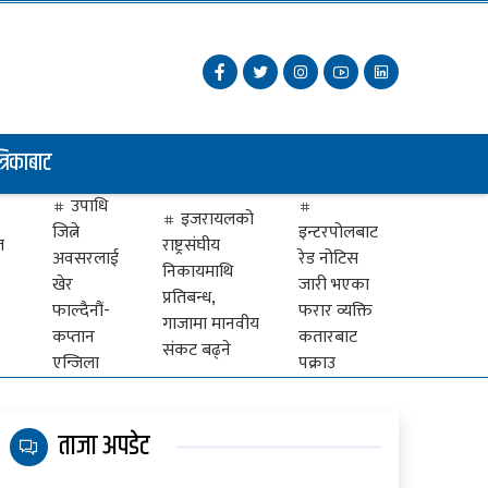
त्रिकाबाट
उपाधि
इजरायलको
जित्ने
इन्टरपोलबाट
ज
राष्ट्रसंघीय
अवसरलाई
रेड नोटिस
निकायमाथि
खेर
जारी भएका
प्रतिबन्ध,
फाल्दैनौं-
फरार व्यक्ति
गाजामा मानवीय
कप्तान
कतारबाट
संकट बढ्ने
एन्जिला
पक्राउ
ताजा अपडेट