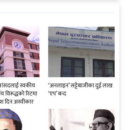
रा सांसदलाई स्वकीय
‘अनलाइन’ सट्टेबाजीका दुई लाख
र्णय विरूद्धको रिटमा
‘एप’ बन्द
श दिन अस्वीकार