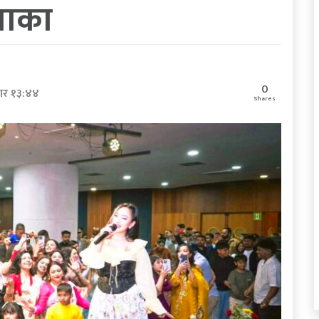
माका
0
ार १३:४४
Shares