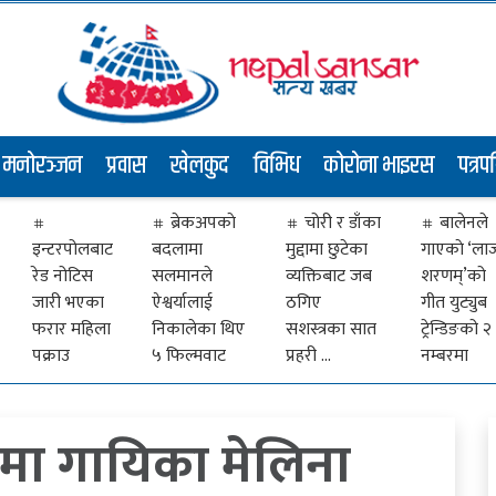
मनोरञ्जन
प्रवास
खेलकुद
विभिध
कोरोना भाइरस
पत्रप
ब्रेकअपकाे
चोरी र डाँका
बालेनले
इन्टरपोलबाट
बदलामा
मुद्दामा छुटेका
गाएकाे ‘ला
रेड नोटिस
सलमानले
व्यक्तिबाट जब
शरणम्’को
जारी भएका
ऐश्वर्यालाई
ठगिए
गीत युट्युब
फरार महिला
निकालेका थिए
सशस्त्रका सात
ट्रेन्डिङको २
पक्राउ
५ फिल्मवाट
प्रहरी …
नम्बरमा
्कामा गायिका मेलिना