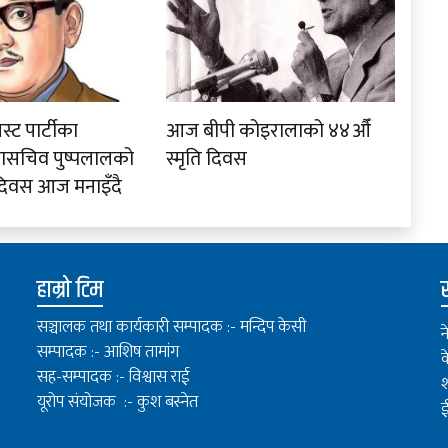
स्ट पार्टीका
आज बीपी कोइरालाको ४४औँ
हासचिव पुष्पलालको
स्मृति दिवस
 दिवस आज मनाइँदै
हाम्रो टिम
स
सञ्चालक तथा कार्यकारी सम्पादक :- मन्दिप केसी
न
सम्पादक :- आशिष तामांग
क
सह-सम्पादक :- विश्वास राई
श
यूरोप संयोजक :- कुश बस्नेत
ई