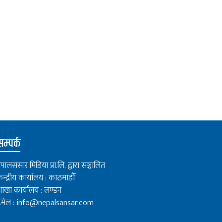
म्पर्क
ेपालसंसार मिडिया प्रा.लि. द्वारा सञ्चालित
ेन्द्रीय कार्यालय : काठमाडौँ
ाखा कार्यालय : लण्डन
मेल :
info@nepalsansar.com