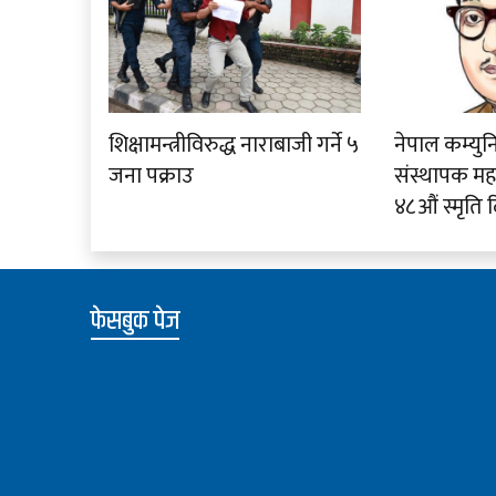
शिक्षामन्त्रीविरुद्ध नाराबाजी गर्ने ५
नेपाल कम्युनि
जना पक्राउ
संस्थापक म
४८औं स्मृति
फेसबुक पेज