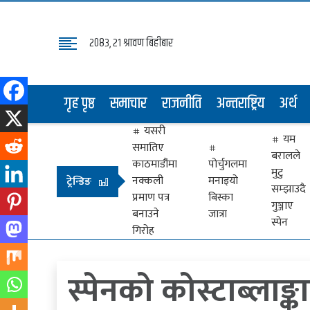
२०८३, २१ श्रावण बिहीबार
गृह
पृष्ठ
गृह पृष्ठ
समाचार
राजनीति
अन्तराष्ट्रिय
अर्थ
समाचार
यसरी
राजनीति
यम
समातिए
बरालले
अन्तराष्ट्रिय
काठमाडौंमा
पोर्चुगलमा
मुटु
नक्कली
मनाइयो
ट्रेन्डिङ
सम्झाउदै
अर्थ
प्रमाण पत्र
बिस्का
गुञ्जाए
बनाउने
जात्रा
मनोरञ्जन
स्पेन
गिरोह
प्रवास
स्पेनको कोस्टाब्लाङ
खेलकुद
विभिध