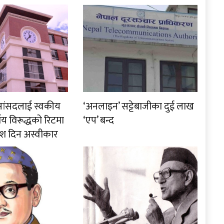
रा सांसदलाई स्वकीय
‘अनलाइन’ सट्टेबाजीका दुई लाख
र्णय विरूद्धको रिटमा
‘एप’ बन्द
श दिन अस्वीकार