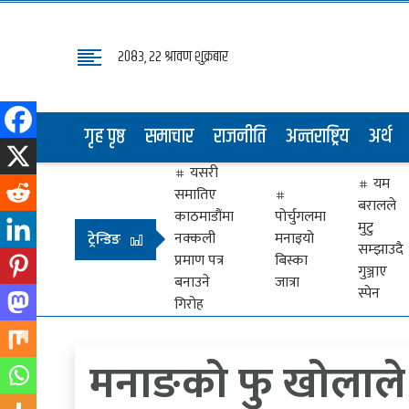
२०८३, २२ श्रावण शुक्रबार
गृह
पृष्ठ
गृह पृष्ठ
समाचार
राजनीति
अन्तराष्ट्रिय
अर्थ
समाचार
यसरी
राजनीति
यम
समातिए
बरालले
अन्तराष्ट्रिय
काठमाडौंमा
पोर्चुगलमा
मुटु
नक्कली
मनाइयो
ट्रेन्डिङ
सम्झाउदै
अर्थ
प्रमाण पत्र
बिस्का
गुञ्जाए
बनाउने
जात्रा
मनोरञ्जन
स्पेन
गिरोह
प्रवास
मनाङको फु खोलाले ब
खेलकुद
विभिध