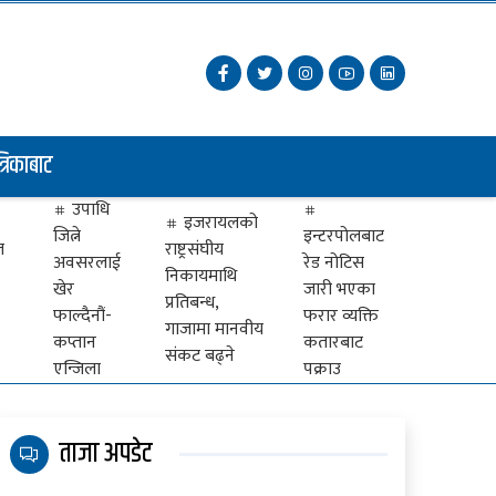
त्रिकाबाट
उपाधि
इजरायलको
जित्ने
इन्टरपोलबाट
ज
राष्ट्रसंघीय
अवसरलाई
रेड नोटिस
निकायमाथि
खेर
जारी भएका
प्रतिबन्ध,
फाल्दैनौं-
फरार व्यक्ति
गाजामा मानवीय
कप्तान
कतारबाट
संकट बढ्ने
एन्जिला
पक्राउ
ताजा अपडेट