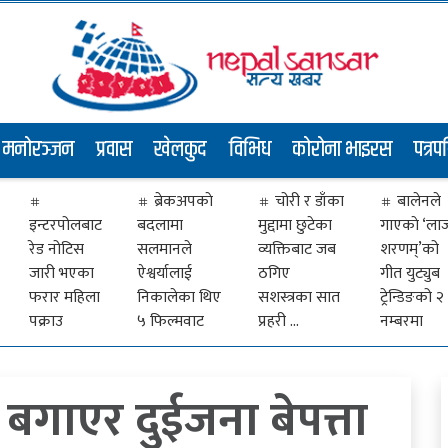
मनोरञ्जन
प्रवास
खेलकुद
विभिध
कोरोना भाइरस
पत्रप
ब्रेकअपकाे
चोरी र डाँका
बालेनले
इन्टरपोलबाट
बदलामा
मुद्दामा छुटेका
गाएकाे ‘ला
रेड नोटिस
सलमानले
व्यक्तिबाट जब
शरणम्’को
जारी भएका
ऐश्वर्यालाई
ठगिए
गीत युट्युब
फरार महिला
निकालेका थिए
सशस्त्रका सात
ट्रेन्डिङको २
पक्राउ
५ फिल्मवाट
प्रहरी …
नम्बरमा
गाएर दुईजना बेपत्ता