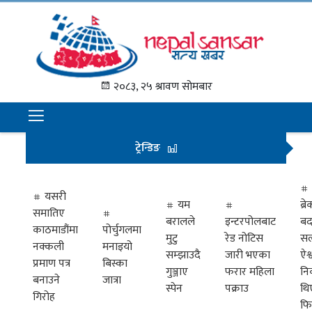
गृह
पृष्ठ
२०८३, २५ श्रावण सोमबार
समाचार
राजनीति
ट्रेन्डिङ
अन्तराष्ट्रिय
अर्थ
यसरी
यम
ब्
समातिए
मनोरञ्जन
बरालले
इन्टरपोलबाट
बद
काठमाडौंमा
पोर्चुगलमा
मुटु
रेड नोटिस
सल
नक्कली
मनाइयो
प्रवास
सम्झाउदै
जारी भएका
ऐश्
प्रमाण पत्र
बिस्का
गुञ्जाए
फरार महिला
नि
खेलकुद
बनाउने
जात्रा
स्पेन
पक्राउ
थि
गिरोह
फि
विभिध