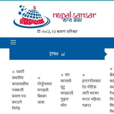
गृह
पृष्ठ
२०८३, २३ श्रावण शनिबार
समाचार
राजनीति
ट्रेन्डिङ
अन्तराष्ट्रिय
अर्थ
यसरी
यम
ब्
समातिए
मनोरञ्जन
बरालले
इन्टरपोलबाट
बद
काठमाडौंमा
पोर्चुगलमा
मुटु
रेड नोटिस
सल
नक्कली
मनाइयो
प्रवास
सम्झाउदै
जारी भएका
ऐश्
प्रमाण पत्र
बिस्का
गुञ्जाए
फरार महिला
नि
खेलकुद
बनाउने
जात्रा
स्पेन
पक्राउ
थि
गिरोह
फि
विभिध