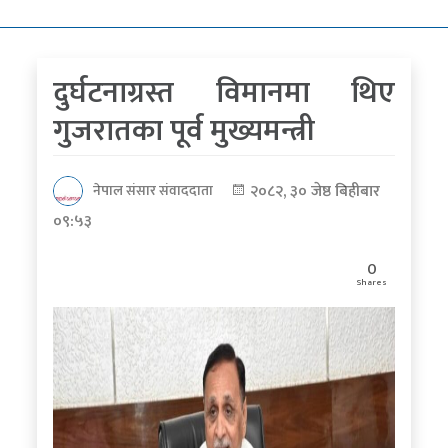
कोरोना
भाइरस
दुर्घटनाग्रस्त विमानमा थिए
पत्रपत्रिकाबाट
गुजरातका पूर्व मुख्यमन्त्री
२०८२, ३० जेष्ठ बिहीबार
नेपाल संसार संवाददाता
०९:५३
0
Shares