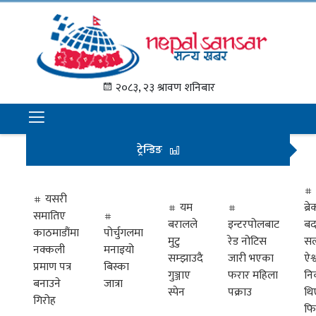
गृह
पृष्ठ
२०८३, २३ श्रावण शनिबार
समाचार
राजनीति
ट्रेन्डिङ
अन्तराष्ट्रिय
अर्थ
यसरी
यम
ब्
समातिए
मनोरञ्जन
बरालले
इन्टरपोलबाट
बद
काठमाडौंमा
पोर्चुगलमा
मुटु
रेड नोटिस
सल
नक्कली
मनाइयो
प्रवास
सम्झाउदै
जारी भएका
ऐश्
प्रमाण पत्र
बिस्का
गुञ्जाए
फरार महिला
नि
खेलकुद
बनाउने
जात्रा
स्पेन
पक्राउ
थि
गिरोह
फि
विभिध