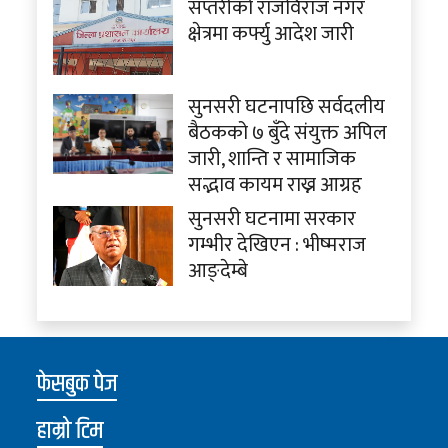
सप्तरीको राजविराज नगर
क्षेत्रमा कर्फ्यु आदेश जारी
सुनसरी घटनापछि सर्वदलीय
बैठकको ७ बुँदे संयुक्त अपिल
जारी, शान्ति र सामाजिक
सद्भाव कायम राख्न आग्रह
सुनसरी घटनामा सरकार
गम्भीर देखिएन : भीष्मराज
आङ्देम्बे
फेसबुक पेज
हाम्रो टिम