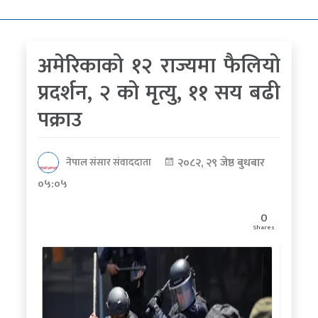
कोरोना
भाइरस
अमेरिकाको १२ राज्यमा फैलियो
पत्रपत्रिकाबाट
प्रदर्शन, २ को मृत्यु, ११ सय बढी
पक्राउ
२०८२, २९ जेष्ठ बुधबार
नेपाल संसार संवाददाता
०५:०५
0
Shares