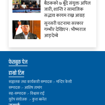
बैठकको ७ बुँदे संयुक्त अपिल
जारी, शान्ति र सामाजिक
सद्भाव कायम राख्न आग्रह
सुनसरी घटनामा सरकार
गम्भीर देखिएन : भीष्मराज
आङ्देम्बे
फेसबुक पेज
हाम्रो टिम
सञ्चालक तथा कार्यकारी सम्पादक :- मन्दिप केसी
सम्पादक :- आशिष तामांग
सह-सम्पादक :- विश्वास राई
यूरोप संयोजक :- कुश बस्नेत