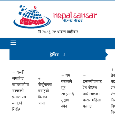
गृह
पृष्ठ
२०८३, २१ श्रावण बिहीबार
समाचार
राजनीति
ट्रेन्डिङ
अन्तराष्ट्रिय
अर्थ
यसरी
यम
ब्
समातिए
मनोरञ्जन
बरालले
इन्टरपोलबाट
बद
काठमाडौंमा
पोर्चुगलमा
मुटु
रेड नोटिस
सल
नक्कली
मनाइयो
प्रवास
सम्झाउदै
जारी भएका
ऐश्
प्रमाण पत्र
बिस्का
गुञ्जाए
फरार महिला
नि
खेलकुद
बनाउने
जात्रा
स्पेन
पक्राउ
थि
गिरोह
फि
विभिध