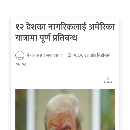
कोरोना
भाइरस
१२ देशका नागरिकलाई अमेरिका
पत्रपत्रिकाबाट
यात्रामा पूर्ण प्रतिबन्ध
२०८२, २३ जेष्ठ बिहीबार
नेपाल संसार संवाददाता
०६:०८
0
Shares