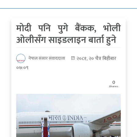
कोरोना
भाइरस
मोदी पनि पुगे बैंकक, भोली
पत्रपत्रिकाबाट
ओलीसँग साइडलाइन बार्ता हुने
२०८१, २० चैत्र बिहीबार
नेपाल संसार संवाददाता
०७:०९
0
Shares