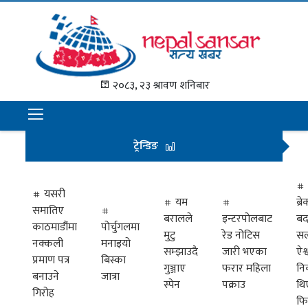
गृह
पृष्ठ
२०८३, २३ श्रावण शनिबार
समाचार
राजनीति
ट्रेन्डिङ
अन्तराष्ट्रिय
अर्थ
यसरी
यम
ब्
समातिए
मनोरञ्जन
बरालले
इन्टरपोलबाट
बद
काठमाडौंमा
पोर्चुगलमा
मुटु
रेड नोटिस
सल
नक्कली
मनाइयो
प्रवास
सम्झाउदै
जारी भएका
ऐश्
प्रमाण पत्र
बिस्का
गुञ्जाए
फरार महिला
नि
खेलकुद
बनाउने
जात्रा
स्पेन
पक्राउ
थि
गिरोह
फि
विभिध