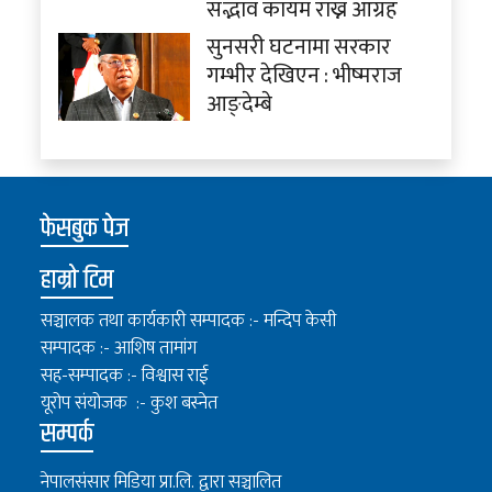
सद्भाव कायम राख्न आग्रह
सुनसरी घटनामा सरकार
गम्भीर देखिएन : भीष्मराज
आङ्देम्बे
फेसबुक पेज
हाम्रो टिम
सञ्चालक तथा कार्यकारी सम्पादक :- मन्दिप केसी
सम्पादक :- आशिष तामांग
सह-सम्पादक :- विश्वास राई
यूरोप संयोजक :- कुश बस्नेत
सम्पर्क
नेपालसंसार मिडिया प्रा.लि. द्वारा सञ्चालित