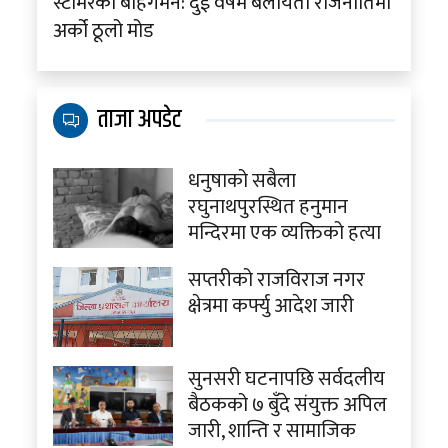
स्टार्मरको बहिर्गमन: दुई वर्षमै बेलायती राजनीतिमा
अर्को ठूलो मोड
ताजा अपडेट
धनुषाको सबैला
रघुनाथपुरस्थित हनुमान
मन्दिरमा एक व्यक्तिको हत्या
सप्तरीको राजविराज नगर
क्षेत्रमा कर्फ्यु आदेश जारी
सुनसरी घटनापछि सर्वदलीय
बैठकको ७ बुँदे संयुक्त अपिल
जारी, शान्ति र सामाजिक