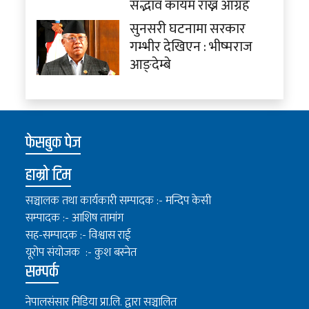
सद्भाव कायम राख्न आग्रह
सुनसरी घटनामा सरकार
गम्भीर देखिएन : भीष्मराज
आङ्देम्बे
फेसबुक पेज
हाम्रो टिम
सञ्चालक तथा कार्यकारी सम्पादक :- मन्दिप केसी
सम्पादक :- आशिष तामांग
सह-सम्पादक :- विश्वास राई
यूरोप संयोजक :- कुश बस्नेत
सम्पर्क
नेपालसंसार मिडिया प्रा.लि. द्वारा सञ्चालित