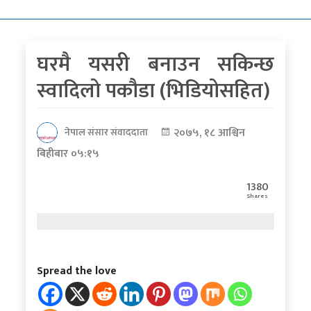
कोरोना
भाइरस
घरमै यसरी बनाउन सकिन्छ
पत्रपत्रिकाबाट
स्वादिलो पकौडा (भिडियोसहित)
२०७५, १८ आश्विन
नेपाल संसार संवाददाता
बिहीबार ०५:१५
1380
Shares
Spread the love