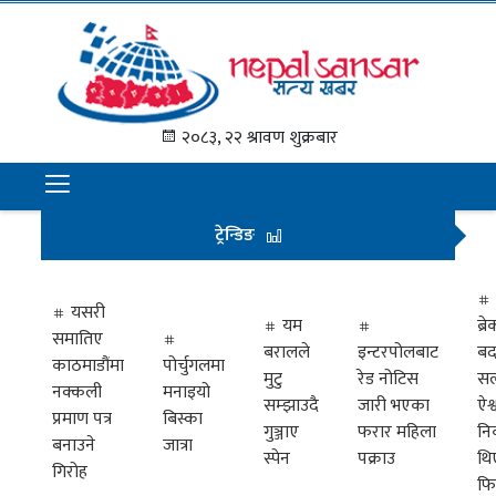
गृह
पृष्ठ
२०८३, २२ श्रावण शुक्रबार
समाचार
राजनीति
ट्रेन्डिङ
अन्तराष्ट्रिय
अर्थ
यसरी
यम
ब्
समातिए
मनोरञ्जन
बरालले
इन्टरपोलबाट
बद
काठमाडौंमा
पोर्चुगलमा
मुटु
रेड नोटिस
सल
नक्कली
मनाइयो
प्रवास
सम्झाउदै
जारी भएका
ऐश्
प्रमाण पत्र
बिस्का
गुञ्जाए
फरार महिला
नि
खेलकुद
बनाउने
जात्रा
स्पेन
पक्राउ
थि
गिरोह
फि
विभिध