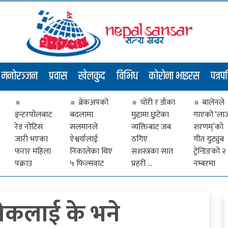
मनोरञ्जन
प्रवास
खेलकुद
विभिध
कोरोना भाइरस
पत्रप
ब्रेकअपकाे
चोरी र डाँका
बालेनले
इन्टरपोलबाट
बदलामा
मुद्दामा छुटेका
गाएकाे ‘ला
रेड नोटिस
सलमानले
व्यक्तिबाट जब
शरणम्’को
जारी भएका
ऐश्वर्यालाई
ठगिए
गीत युट्युब
फरार महिला
निकालेका थिए
सशस्त्रका सात
ट्रेन्डिङको २
पक्राउ
५ फिल्मवाट
प्रहरी …
नम्बरमा
ोकलाई के भने