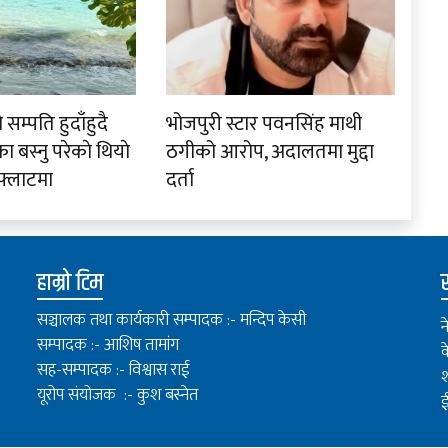
म्पति हुदाँहुदै
भोजपुरी स्टार पवनसिंह माथी
 बस्नु परेकाे थियाे
ठगीको आरोप, अदालतमा मुद्दा
फ्लाटमा
दर्ता
हाम्रो टिम
स
सञ्चालक तथा कार्यकारी सम्पादक :- मन्दिप केसी
न
सम्पादक :- आशिष तामांग
क
सह-सम्पादक :- विश्वास राई
श
यूरोप संयोजक :- कुश बस्नेत
ई