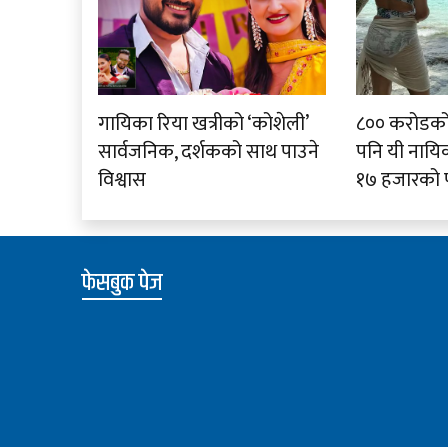
गायिका रिया खत्रीको ‘कोशेली’
८०० करोडको स
सार्वजनिक, दर्शकको साथ पाउने
पनि यी नायिका
विश्वास
१७ हजारको 
फेसबुक पेज