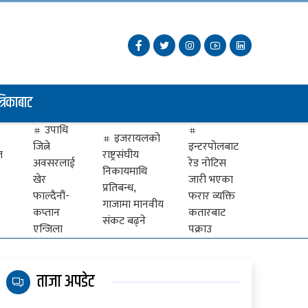
त्रिकाबाट
उपाधि
इजरायलको
जित्ने
इन्टरपोलबाट
ज
राष्ट्रसंघीय
अवसरलाई
रेड नोटिस
निकायमाथि
खेर
जारी भएका
प्रतिबन्ध,
फाल्दैनौं-
फरार व्यक्ति
गाजामा मानवीय
कप्तान
कतारबाट
संकट बढ्ने
एन्जिला
पक्राउ
ताजा अपडेट