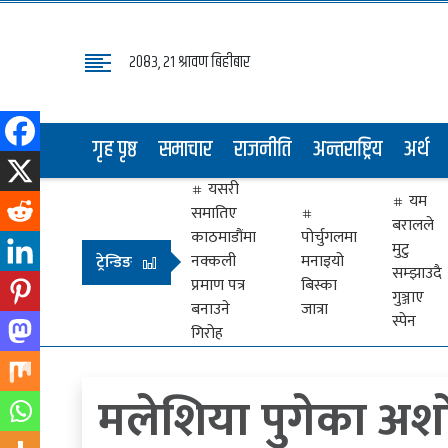
२०८३, २१ श्रावण बिहीबार
गृह
पृष्ठ
गृह पृष्ठ
समाचार
राजनीति
अन्तराष्ट्रिय
अर्थ
समाचार
यसरी
राजनीति
यम
समातिए
बरालले
अन्तराष्ट्रिय
काठमाडौंमा
पोर्चुगलमा
मुटु
नक्कली
मनाइयो
ट्रेन्डिङ
सम्झाउदै
अर्थ
प्रमाण पत्र
बिस्का
गुञ्जाए
बनाउने
जात्रा
मनोरञ्जन
स्पेन
गिरोह
प्रवास
मलेशिया पुगेका अश
खेलकुद
विभिध