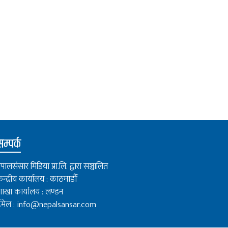
म्पर्क
ेपालसंसार मिडिया प्रा.लि. द्वारा सञ्चालित
ेन्द्रीय कार्यालय : काठमाडौँ
ाखा कार्यालय : लण्डन
मेल :
info@nepalsansar.com