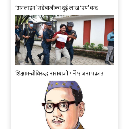
‘अनलाइन’ सट्टेबाजीका दुई लाख ‘एप’ बन्द
शिक्षामन्त्रीविरुद्ध नाराबाजी गर्ने ५ जना पक्राउ