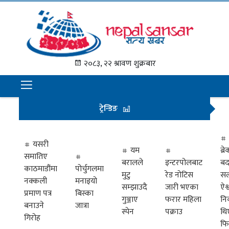
गृह
पृष्ठ
२०८३, २२ श्रावण शुक्रबार
समाचार
राजनीति
ट्रेन्डिङ
अन्तराष्ट्रिय
अर्थ
यसरी
यम
ब्
समातिए
मनोरञ्जन
बरालले
इन्टरपोलबाट
बद
काठमाडौंमा
पोर्चुगलमा
मुटु
रेड नोटिस
सल
नक्कली
मनाइयो
प्रवास
सम्झाउदै
जारी भएका
ऐश्
प्रमाण पत्र
बिस्का
गुञ्जाए
फरार महिला
नि
खेलकुद
बनाउने
जात्रा
स्पेन
पक्राउ
थि
गिरोह
फि
विभिध